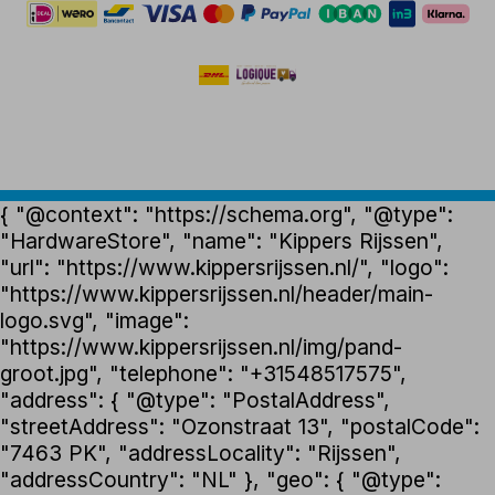
{ "@context": "https://schema.org", "@type":
"HardwareStore", "name": "Kippers Rijssen",
"url": "https://www.kippersrijssen.nl/", "logo":
"https://www.kippersrijssen.nl/header/main-
logo.svg", "image":
"https://www.kippersrijssen.nl/img/pand-
groot.jpg", "telephone": "+31548517575",
"address": { "@type": "PostalAddress",
"streetAddress": "Ozonstraat 13", "postalCode":
"7463 PK", "addressLocality": "Rijssen",
"addressCountry": "NL" }, "geo": { "@type":