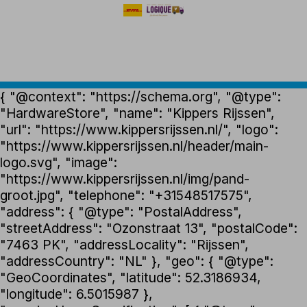
{ "@context": "https://schema.org", "@type":
"HardwareStore", "name": "Kippers Rijssen",
"url": "https://www.kippersrijssen.nl/", "logo":
"https://www.kippersrijssen.nl/header/main-
logo.svg", "image":
"https://www.kippersrijssen.nl/img/pand-
groot.jpg", "telephone": "+31548517575",
"address": { "@type": "PostalAddress",
"streetAddress": "Ozonstraat 13", "postalCode":
"7463 PK", "addressLocality": "Rijssen",
"addressCountry": "NL" }, "geo": { "@type":
"GeoCoordinates", "latitude": 52.3186934,
"longitude": 6.5015987 },