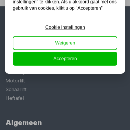
instellingen" te klikken. Als u akkoord gaat met ons
gebruik van cookies, klikt u op "Accepteren”.
Populaire categorieën
Cookie instellingen
Werkplaatsinrichting
Weigeren
Lasapparaat
Tig lasapparaat
Accepteren
Aggregaat
Hefbrug
Motorlift
Schaarlift
Heftafel
Algemeen