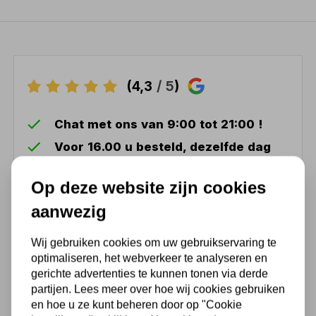
(4,3
/ 5
)
Chat met ons van 9:00 tot 21:00 !
Voor 16.00 u besteld, dezelfde dag
verzonden
Op deze website zijn cookies
(Technische) Vragen ? Bel ons +31
548 51 75 75
aanwezig
1.500 m2 winkel in Rijssen !
Wij gebruiken cookies om uw gebruikservaring te
Twents familiebedrijf sinds 1992 !
optimaliseren, het webverkeer te analyseren en
gerichte advertenties te kunnen tonen via derde
partijen. Lees meer over hoe wij cookies gebruiken
en hoe u ze kunt beheren door op "Cookie