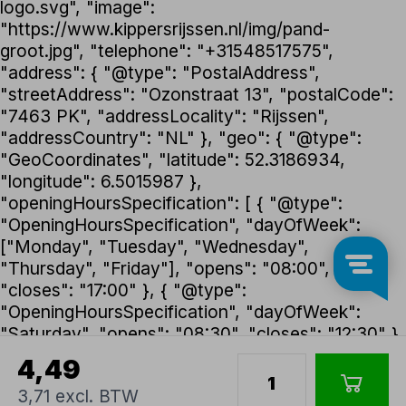
logo.svg", "image":
"https://www.kippersrijssen.nl/img/pand-
groot.jpg", "telephone": "+31548517575",
"address": { "@type": "PostalAddress",
"streetAddress": "Ozonstraat 13", "postalCode":
"7463 PK", "addressLocality": "Rijssen",
"addressCountry": "NL" }, "geo": { "@type":
"GeoCoordinates", "latitude": 52.3186934,
"longitude": 6.5015987 },
"openingHoursSpecification": [ { "@type":
"OpeningHoursSpecification", "dayOfWeek":
["Monday", "Tuesday", "Wednesday",
"Thursday", "Friday"], "opens": "08:00",
"closes": "17:00" }, { "@type":
"OpeningHoursSpecification", "dayOfWeek":
"Saturday", "opens": "08:30", "closes": "12:30" }
], "foundingDate": "1992", "founder": { "@type":
4,49
"Person", "name": "Henk Kippers" },
3,71 excl. BTW
"paymentAccepted": ["iDEAL", "Bancontact",