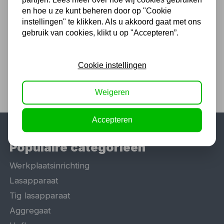
(Technische) Vragen ? Bel ons +31
en hoe u ze kunt beheren door op "Cookie
548 51 75 75
instellingen" te klikken. Als u akkoord gaat met ons
gebruik van cookies, klikt u op "Accepteren”.
1.500 m2 winkel in Rijssen !
Twents familiebedrijf sinds 1992 !
Cookie instellingen
Weigeren
Accepteren
Populaire categorieën
Werkplaatsinrichting
Lasapparaat
Tig lasapparaat
Aggregaat