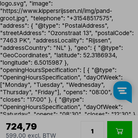
logo.svg", "image":
"https://www.kippersrijssen.nl/img/pand-
groot.jpg", "telephone": "+31548517575",
"address": { "@type": "PostalAddress",
"streetAddress": "Ozonstraat 13", "postalCode":
"7463 PK", "addressLocality": "Rijssen",
"addressCountry": "NL" }, "geo": { "@type":
"GeoCoordinates", "latitude": 52.3186934,
"longitude": 6.5015987 },
"openingHoursSpecification": [ { "@type":
"OpeningHoursSpecification", "dayOfWeek":
["Monday", "Tuesday", "Wednesday",
"Thursday", "Friday"], "opens": "08:00",
"closes": "17:00" }, { "@type":
"OpeningHoursSpecification", "dayOfWeek":
"Saturday", "opens": "08:30", "closes": "12:30" }
], "foundingDate": "1992", "founder": { "@type":
724,79
"Person", "name": "Henk Kippers" },
599,00 excl. BTW
"paymentAccepted": ["iDEAL", "Bancontact",