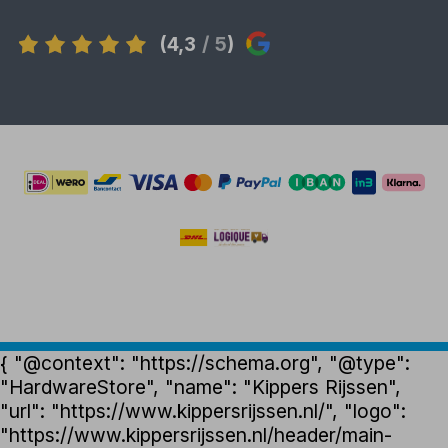
(4,3
/ 5
)
{ "@context": "https://schema.org", "@type":
"HardwareStore", "name": "Kippers Rijssen",
"url": "https://www.kippersrijssen.nl/", "logo":
"https://www.kippersrijssen.nl/header/main-