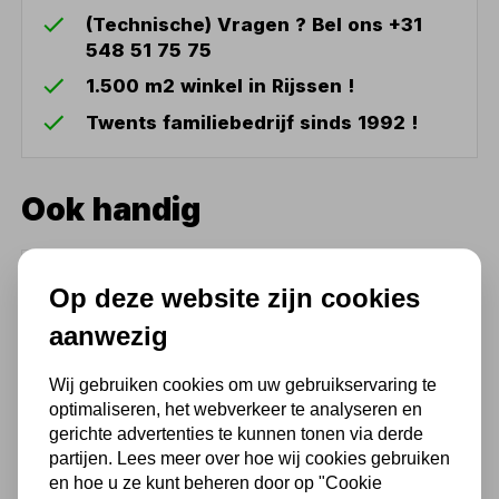
(Technische) Vragen ? Bel ons +31
548 51 75 75
1.500 m2 winkel in Rijssen !
Twents familiebedrijf sinds 1992 !
Ook handig
AGP Statief AS200
Ø202x500
Op deze website zijn cookies
894,19
aanwezig
739,00 excl. BTW
Wij gebruiken cookies om uw gebruikservaring te
optimaliseren, het webverkeer te analyseren en
gerichte advertenties te kunnen tonen via derde
partijen. Lees meer over hoe wij cookies gebruiken
en hoe u ze kunt beheren door op "Cookie