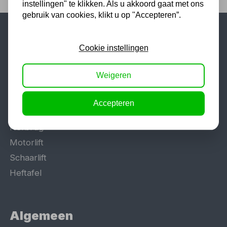
instellingen" te klikken. Als u akkoord gaat met ons
gebruik van cookies, klikt u op "Accepteren”.
Populaire categorieën
Cookie instellingen
Werkplaatsinrichting
Weigeren
Lasapparaat
Tig lasapparaat
Accepteren
Aggregaat
Hefbrug
Motorlift
Schaarlift
Heftafel
Algemeen