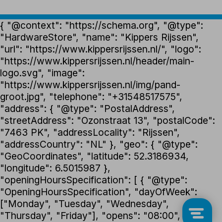
{ "@context": "https://schema.org", "@type":
"HardwareStore", "name": "Kippers Rijssen",
"url": "https://www.kippersrijssen.nl/", "logo":
"https://www.kippersrijssen.nl/header/main-
logo.svg", "image":
"https://www.kippersrijssen.nl/img/pand-
groot.jpg", "telephone": "+31548517575",
"address": { "@type": "PostalAddress",
"streetAddress": "Ozonstraat 13", "postalCode":
"7463 PK", "addressLocality": "Rijssen",
"addressCountry": "NL" }, "geo": { "@type":
"GeoCoordinates", "latitude": 52.3186934,
"longitude": 6.5015987 },
"openingHoursSpecification": [ { "@type":
"OpeningHoursSpecification", "dayOfWeek":
["Monday", "Tuesday", "Wednesday",
"Thursday", "Friday"], "opens": "08:00",