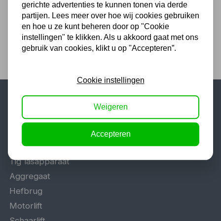
gerichte advertenties te kunnen tonen via derde
48,76 excl. BTW
partijen. Lees meer over hoe wij cookies gebruiken
en hoe u ze kunt beheren door op "Cookie
instellingen" te klikken. Als u akkoord gaat met ons
gebruik van cookies, klikt u op "Accepteren”.
Cookie instellingen
Weigeren
Populaire categorieën
Werkplaatsinrichting
Accepteren
Lasapparaat
Tig lasapparaat
Aggregaat
Hefbrug
Motorlift
Schaarlift