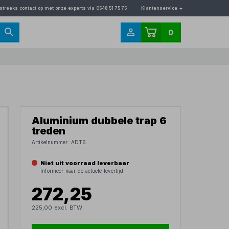
streeks contact op met onze experts via 0548 51 75 75
Klantenservice
0
Aluminium dubbele trap 6
treden
Artikelnummer:
ADT6
Niet uit voorraad leverbaar
Informeer naar de actuele levertijd.
272,25
225,00 excl. BTW