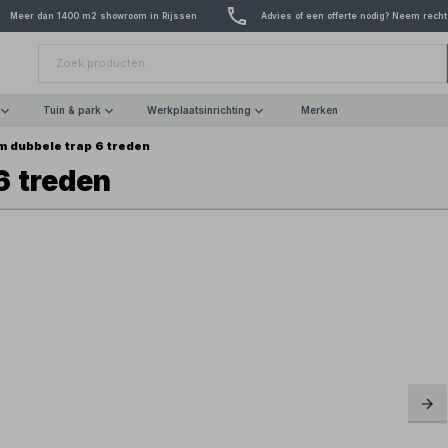
Meer dan 1400 m2 showroom in Rijssen
Advies of een offerte nodig? Neem recht
Tuin & park
Werkplaatsinrichting
Merken
m dubbele trap 6 treden
6 treden