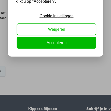
klikt u op "Accepteren”.
teit en zijn uiteraard aan beide kanten oploopbaar. ASC trappen
Cookie instellingen
baar.
Weigeren
Accepteren
t.
Kippers Rijssen
Schrijf je in