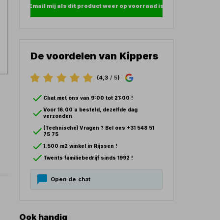
Email mij als dit product weer op voorraad is
De voordelen van Kippers
(4,3
/ 5
)
Chat met ons van 9:00 tot 21:00 !
Voor 16.00 u besteld, dezelfde dag
verzonden
(Technische) Vragen ? Bel ons +31 548 51
75 75
1.500 m2 winkel in Rijssen !
Twents familiebedrijf sinds 1992 !
Open de chat
Ook handig