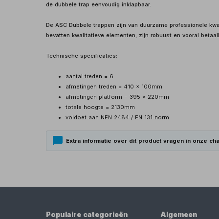
de dubbele trap eenvoudig inklapbaar.
De ASC Dubbele trappen zijn van duurzame professionele kwali
bevatten kwalitatieve elementen, zijn robuust en vooral betaal
Technische specificaties:
aantal treden = 6
afmetingen treden = 410 x 100mm
afmetingen platform = 395 x 220mm
totale hoogte = 2130mm
voldoet aan NEN 2484 / EN 131 norm
Extra informatie over dit product vragen in onze cha
Populaire categorieën
Algemeen