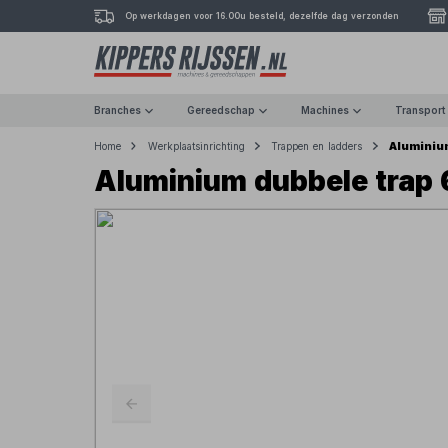
Op werkdagen voor 16.00u besteld, dezelfde dag verzonden
Branches
Gereedschap
Machines
Transport
Aluminiu
Home
Werkplaatsinrichting
Trappen en ladders
Aluminium dubbele trap 