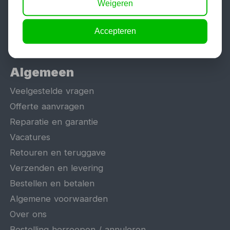
Weigeren
Schaarlift
Heftafel
Accepteren
Algemeen
Veelgestelde vragen
Offerte aanvragen
Reparatie en garantie
Vacatures
Retouren en teruggave
Verzenden en levering
Bestellen en betalen
Algemene voorwaarden
Over ons
Bestelling herroepen / annuleren