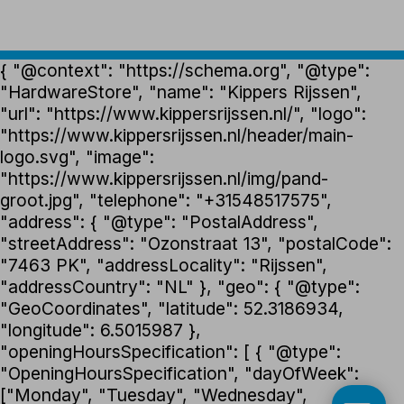
{ "@context": "https://schema.org", "@type":
"HardwareStore", "name": "Kippers Rijssen",
"url": "https://www.kippersrijssen.nl/", "logo":
"https://www.kippersrijssen.nl/header/main-
logo.svg", "image":
"https://www.kippersrijssen.nl/img/pand-
groot.jpg", "telephone": "+31548517575",
"address": { "@type": "PostalAddress",
"streetAddress": "Ozonstraat 13", "postalCode":
"7463 PK", "addressLocality": "Rijssen",
"addressCountry": "NL" }, "geo": { "@type":
"GeoCoordinates", "latitude": 52.3186934,
"longitude": 6.5015987 },
"openingHoursSpecification": [ { "@type":
"OpeningHoursSpecification", "dayOfWeek":
["Monday", "Tuesday", "Wednesday",