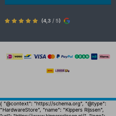
(4,3
/ 5
)
{ "@context": "https://schema.org", "@type":
"HardwareStore", "name": "Kippers Rijssen",
"url": "https://www.kippersrijssen.nl/", "logo":