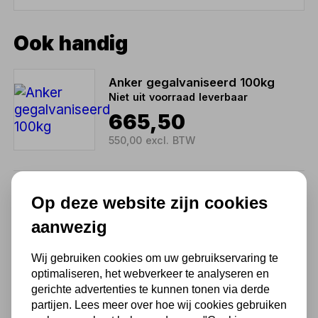
Ook handig
Anker gegalvaniseerd 100kg
Niet uit voorraad leverbaar
665,50
550,00 excl. BTW
Anker gegalvaniseerd 125kg
Op deze website zijn cookies
Niet uit voorraad leverbaar
aanwezig
847,00
700,00 excl. BTW
Wij gebruiken cookies om uw gebruikservaring te
optimaliseren, het webverkeer te analyseren en
gerichte advertenties te kunnen tonen via derde
partijen. Lees meer over hoe wij cookies gebruiken