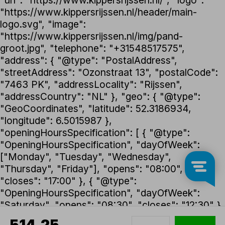
"https://www.kippersrijssen.nl/header/main-
logo.svg", "image":
"https://www.kippersrijssen.nl/img/pand-
groot.jpg", "telephone": "+31548517575",
"address": { "@type": "PostalAddress",
"streetAddress": "Ozonstraat 13", "postalCode":
"7463 PK", "addressLocality": "Rijssen",
"addressCountry": "NL" }, "geo": { "@type":
"GeoCoordinates", "latitude": 52.3186934,
"longitude": 6.5015987 },
"openingHoursSpecification": [ { "@type":
"OpeningHoursSpecification", "dayOfWeek":
["Monday", "Tuesday", "Wednesday",
"Thursday", "Friday"], "opens": "08:00",
"closes": "17:00" }, { "@type":
"OpeningHoursSpecification", "dayOfWeek":
"Saturday", "opens": "08:30", "closes": "12:30" }
], "foundingDate": "1992", "founder": { "@type":
514,25