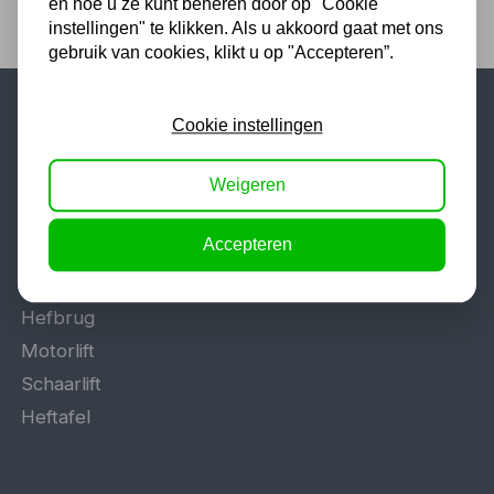
en hoe u ze kunt beheren door op "Cookie
instellingen" te klikken. Als u akkoord gaat met ons
gebruik van cookies, klikt u op "Accepteren”.
Cookie instellingen
Populaire categorieën
Werkplaatsinrichting
Weigeren
Lasapparaat
Accepteren
Tig lasapparaat
Aggregaat
Hefbrug
Motorlift
Schaarlift
Heftafel