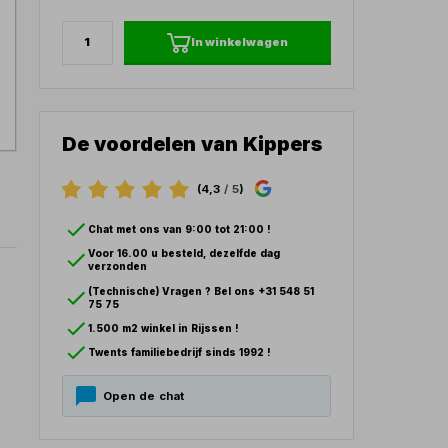
In winkelwagen
De voordelen van Kippers
(4,3
/ 5
)
Chat met ons van 9:00 tot 21:00 !
Voor 16.00 u besteld, dezelfde dag
verzonden
(Technische) Vragen ? Bel ons +31 548 51
75 75
1.500 m2 winkel in Rijssen !
Twents familiebedrijf sinds 1992 !
Open de chat