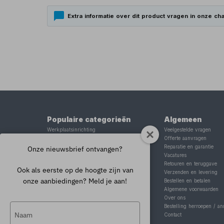
Extra informatie over dit product vragen in onze cha
Populaire categorieën
Algemeen
Werkplaatsinrichting
Veelgestelde vragen
Lasapparaat
Offerte aanvragen
Tig lasapparaat
Reparatie en garantie
Onze nieuwsbrief ontvangen?
Aggregaat
Vacatures
Hefbrug
Retouren en teruggave
Ook als eerste op de hoogte zijn van
Motorlift
Verzenden en levering
onze aanbiedingen? Meld je aan!
Schaarlift
Bestellen en betalen
Heftafel
Algemene voorwaarden
Over ons
Typ
Bestelling herroepen / an
Contact
je