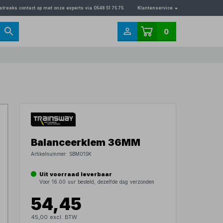
streeks contact op met onze experts via 0548 51 75 75
Klantenservice
0
Balanceerklem 36MM
Artikelnummer:
SBM01SK
Uit voorraad leverbaar
Voor 16.00 uur besteld, dezelfde dag verzonden
54,45
45,00 excl. BTW