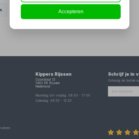
t.
Accepteren
Kippers Rijssen
Schrijf je in
Ozonstraat 13
Ontvang de laatste ac
7463 PK
Rijssen
Nederland
Maandag t/m vrijdag:
08:00
-
17:00
Zaterdag:
08:30
-
12:30
nuleren