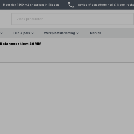
Meer dan 1400 m2 showroom in Rijssen
Advies of een offerte nodig? Neem recht
Tuin & park
Werkplaatsinrichting
Merken
Balanceerklem 36MM