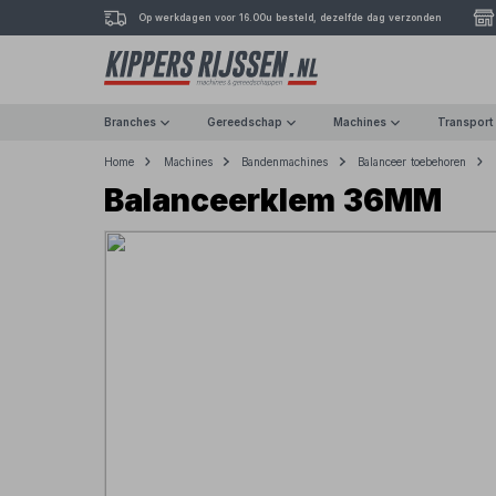
Op werkdagen voor 16.00u besteld, dezelfde dag verzonden
Branches
Gereedschap
Machines
Transport
Home
Machines
Bandenmachines
Balanceer toebehoren
Balanceerklem 36MM