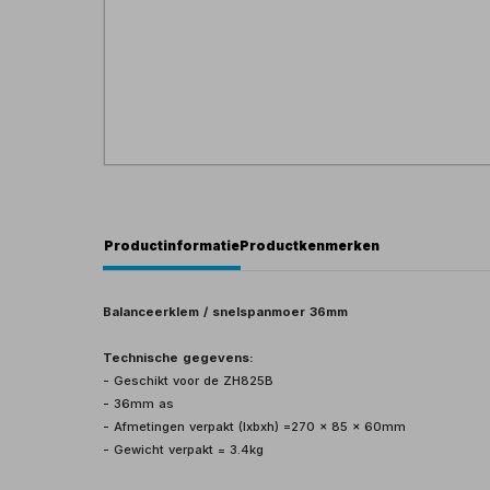
Productinformatie
Productkenmerken
Balanceerklem / snelspanmoer 36mm
Technische gegevens:
- Geschikt voor de ZH825B
- 36mm as
- Afmetingen verpakt (lxbxh) =270 x 85 x 60mm
- Gewicht verpakt = 3.4kg