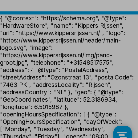
{ "@context": "https://schema.org", "@type":
"HardwareStore", "name": "Kippers Rijssen",
"url": "https://www.kippersrijssen.nl/", "logo":
"https://www.kippersrijssen.nl/header/main-
logo.svg", "image":
"https://www.kippersrijssen.nl/img/pand-
groot.jpg", "telephone": "+31548517575",
"address": { "@type": "PostalAddress",
"streetAddress": "Ozonstraat 13", "postalCode":
"7463 PK", "addressLocality": "Rijssen",
"addressCountry": "NL" }, "geo": { "@type":
"GeoCoordinates", "latitude": 52.3186934,
"longitude": 6.5015987 },
"openingHoursSpecification": [ { "@type":
"OpeningHoursSpecification", "dayOfWeek":
["Monday", "Tuesday", "Wednesday",
"Thursday", "Friday"], "opens": "08:00",