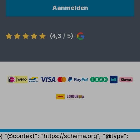
Aanmelden
(4,3
/ 5
)
{ "@context": "https://schema.org", "@type":