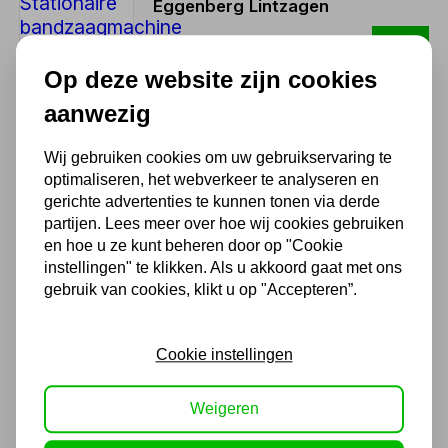
Eggenberg Lintzagen
5.142,50
Op deze website zijn cookies
4.250,00 excl. BTW
aanwezig
Bandzaagblad 2750 x 27 x
Wij gebruiken cookies om uw gebruikservaring te
0.9 BI-METAAL 4-6TP
optimaliseren, het webverkeer te analyseren en
48,28
gerichte advertenties te kunnen tonen via derde
partijen. Lees meer over hoe wij cookies gebruiken
39,90 excl. BTW
en hoe u ze kunt beheren door op "Cookie
instellingen" te klikken. Als u akkoord gaat met ons
gebruik van cookies, klikt u op "Accepteren”.
Bandzaagblad 2750 x 27 x
0.9 BI-METAAL 6-10TP
Cookie instellingen
48,28
39,90 excl. BTW
Weigeren