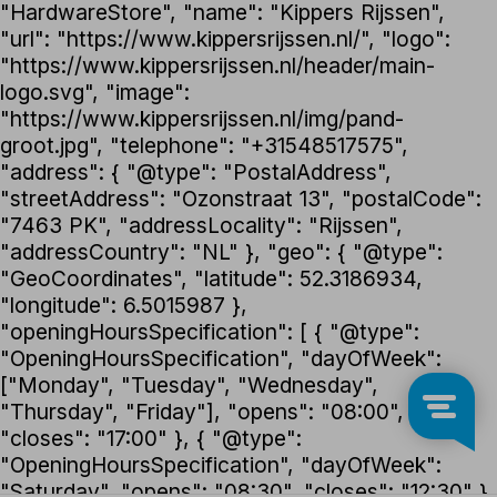
"HardwareStore", "name": "Kippers Rijssen",
"url": "https://www.kippersrijssen.nl/", "logo":
"https://www.kippersrijssen.nl/header/main-
logo.svg", "image":
"https://www.kippersrijssen.nl/img/pand-
groot.jpg", "telephone": "+31548517575",
"address": { "@type": "PostalAddress",
"streetAddress": "Ozonstraat 13", "postalCode":
"7463 PK", "addressLocality": "Rijssen",
"addressCountry": "NL" }, "geo": { "@type":
"GeoCoordinates", "latitude": 52.3186934,
"longitude": 6.5015987 },
"openingHoursSpecification": [ { "@type":
"OpeningHoursSpecification", "dayOfWeek":
["Monday", "Tuesday", "Wednesday",
"Thursday", "Friday"], "opens": "08:00",
"closes": "17:00" }, { "@type":
"OpeningHoursSpecification", "dayOfWeek":
"Saturday", "opens": "08:30", "closes": "12:30" }