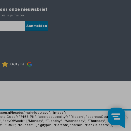
 voor onze nieuwsbrief
ties in je mailbox
Aanmelden
(4,3
/ 5
)
ijssen.nl/header/main-logo.svg", "image":
stalCode": "7463 PK", "addressLocality": "Rijssen", "addressCountry": "NL" },
", "dayOfWeek": ["Monday", "Tuesday", "Wednesday", "Thursday", "Friday"],
e": "1992", "founder": { "@type": "Person", "name": "Henk Kippers" },