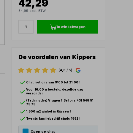
42,29
34,95 excl. BTW
In winkelwagen
De voordelen van Kippers
(4,3
/ 5
)
Chat met ons van 9:00 tot 21:00 !
Voor 16.00 u besteld, dezelfde dag
verzonden
(Technische) Vragen ? Bel ons +31 548 51
75 75
1.500 m2 winkel in Rijssen !
Twents familiebedrijf sinds 1992 !
Open de chat