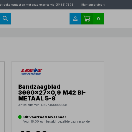
streeks contact op met onze experts via 0548 51 75 75
Klantenservice
0
Bandzaagblad
3660x27x0,9 M42 BI-
METAAL 5-8
Artikelnummer:
UN27366009058
Uit voorraad leverbaar
Voor 16.00 uur besteld, dezelfde dag verzonden