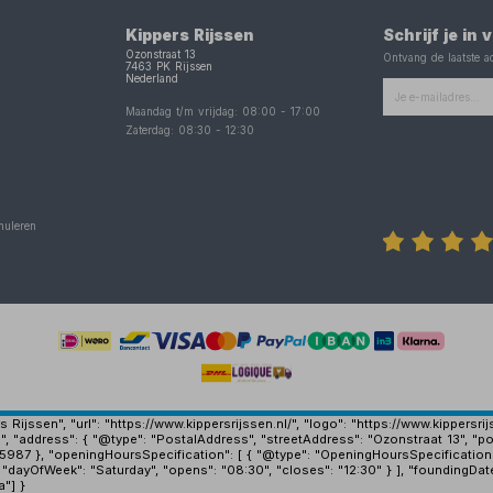
Kippers Rijssen
Schrijf je in
Ozonstraat 13
Ontvang de laatste ac
7463 PK
Rijssen
Nederland
Maandag t/m vrijdag:
08:00
-
17:00
Zaterdag:
08:30
-
12:30
nuleren
Rijssen", "url": "https://www.kippersrijssen.nl/", "logo": "https://www.kippersr
", "address": { "@type": "PostalAddress", "streetAddress": "Ozonstraat 13", "po
15987 }, "openingHoursSpecification": [ { "@type": "OpeningHoursSpecification
 "dayOfWeek": "Saturday", "opens": "08:30", "closes": "12:30" } ], "foundingDat
a"] }