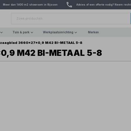
Meer dan 1400 m2 showroom in Rijssen
Advies of een offerte nodig? Neem recht
Tuin & park
Werkplaatsinrichting
Merken
zaagblad 3660x27x0,9 M42 BI-METAAL 5-8
0,9 M42 BI-METAAL 5-8