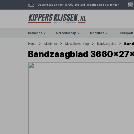
Op werkdagen voor 16.00u besteld, dezelfde dag verzonden
Branches
Gereedschap
Machines
Transport
Band
Home
Machines
Metaalbewerking
Bandzaagblad
Bandzaagblad 3660x27x