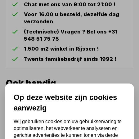
Chat met ons van 9:00 tot 21:00 !
Voor 16.00 u besteld, dezelfde dag
verzonden
(Technische) Vragen ? Bel ons +31
548 51 75 75
1.500 m2 winkel in Rijssen !
Twents familiebedrijf sinds 1992 !
Ook handig
Op deze website zijn cookies
Makita JR3051TK
Reciprozaag in koffer -
aanwezig
1200W
160,63
Wij gebruiken cookies om uw gebruikservaring te
optimaliseren, het webverkeer te analyseren en
132,75 excl. BTW
gerichte advertenties te kunnen tonen via derde