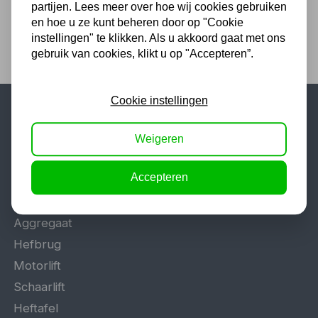
partijen. Lees meer over hoe wij cookies gebruiken
en hoe u ze kunt beheren door op "Cookie
instellingen" te klikken. Als u akkoord gaat met ons
gebruik van cookies, klikt u op "Accepteren”.
Cookie instellingen
Populaire categorieën
Weigeren
Werkplaatsinrichting
Accepteren
Lasapparaat
Tig lasapparaat
Aggregaat
Hefbrug
Motorlift
Schaarlift
Heftafel