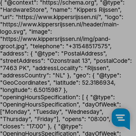
{ "@context": "https://schema.org", "@type":
"HardwareStore", "name": "Kippers Rijssen",
"url": "https://www.kippersrijssen.nl/", "logo":
"https://www.kippersrijssen.nl/header/main-
logo.svg", "image":
"https://www.kippersrijssen.nl/img/pand-
groot.jpg", "telephone": "+31548517575",
"address": { "@type": "PostalAddress",
"streetAddress": "Ozonstraat 13", "postalCode":
"7463 PK", "addressLocality": "Rijssen",
"addressCountry": "NL" }, "geo": { "@type":
"GeoCoordinates", "latitude": 52.3186934,
"longitude": 6.5015987 },
"openingHoursSpecification": [ { "@type":
"OpeningHoursSpecification", "dayOfWeek":
["Monday", "Tuesday", "Wednesday",
"Thursday", "Friday"], "opens": "08:00",
"closes": "17:00" }, { "@type":
"OpeningHoursSpecification", "dayOfWeek":