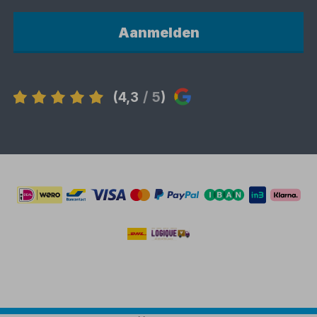
Aanmelden
(4,3
/ 5
)