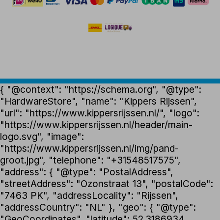
{ "@context": "https://schema.org", "@type":
"HardwareStore", "name": "Kippers Rijssen",
"url": "https://www.kippersrijssen.nl/", "logo":
"https://www.kippersrijssen.nl/header/main-
logo.svg", "image":
"https://www.kippersrijssen.nl/img/pand-
groot.jpg", "telephone": "+31548517575",
"address": { "@type": "PostalAddress",
"streetAddress": "Ozonstraat 13", "postalCode":
"7463 PK", "addressLocality": "Rijssen",
"addressCountry": "NL" }, "geo": { "@type":
"GeoCoordinates", "latitude": 52.3186934,