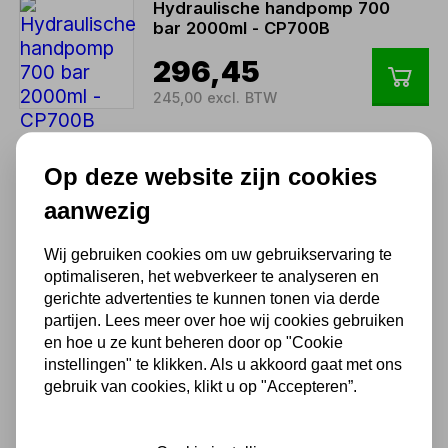
Hydraulische handpomp 700
bar 2000ml - CP700B
296,45
245,00 excl. BTW
Cilinder 10 ton slag 150mm
Op deze website zijn cookies
MPC10150
aanwezig
Niet uit voorraad leverbaar
108,90
Wij gebruiken cookies om uw gebruikservaring te
90,00 excl. BTW
optimaliseren, het webverkeer te analyseren en
gerichte advertenties te kunnen tonen via derde
partijen. Lees meer over hoe wij cookies gebruiken
Cilinder 30 ton slag 50mm
en hoe u ze kunt beheren door op "Cookie
MPC3050
instellingen" te klikken. Als u akkoord gaat met ons
gebruik van cookies, klikt u op "Accepteren”.
121,00
100,00 excl. BTW