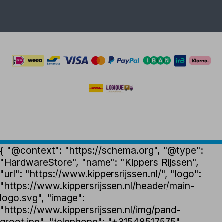
{ "@context": "https://schema.org", "@type":
"HardwareStore", "name": "Kippers Rijssen",
"url": "https://www.kippersrijssen.nl/", "logo":
"https://www.kippersrijssen.nl/header/main-
logo.svg", "image":
"https://www.kippersrijssen.nl/img/pand-
groot.jpg", "telephone": "+31548517575",