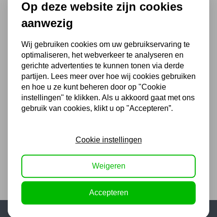
Op deze website zijn cookies
Cilinder 150 ton slag 200mm
MPC150200
aanwezig
665,50
Wij gebruiken cookies om uw gebruikservaring te
550,00 excl. BTW
optimaliseren, het webverkeer te analyseren en
gerichte advertenties te kunnen tonen via derde
partijen. Lees meer over hoe wij cookies gebruiken
en hoe u ze kunt beheren door op "Cookie
T-stuk met manometer
instellingen" te klikken. Als u akkoord gaat met ons
108,90
gebruik van cookies, klikt u op "Accepteren”.
90,00 excl. BTW
Cookie instellingen
Weigeren
Accepteren