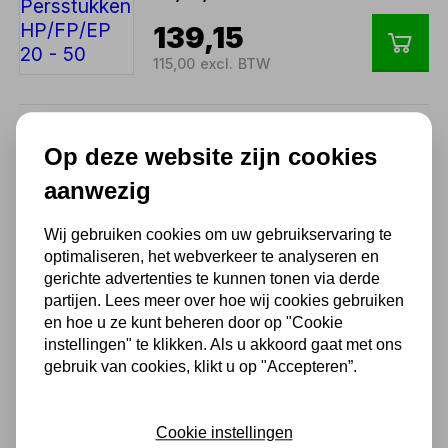
139,15
115,00 excl. BTW
Compac Kogellager
Op deze website zijn cookies
persstukken 16 -100t
aanwezig
168,19
139,00 excl. BTW
Wij gebruiken cookies om uw gebruikservaring te
optimaliseren, het webverkeer te analyseren en
gerichte advertenties te kunnen tonen via derde
Compac Kogellager
partijen. Lees meer over hoe wij cookies gebruiken
persstukken 16 - 25t
en hoe u ze kunt beheren door op "Cookie
instellingen" te klikken. Als u akkoord gaat met ons
168,19
gebruik van cookies, klikt u op "Accepteren”.
139,00 excl. BTW
Cookie instellingen