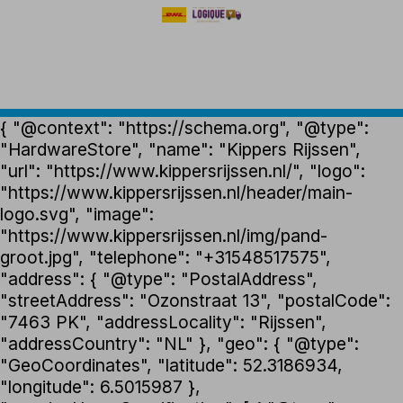
{ "@context": "https://schema.org", "@type":
"HardwareStore", "name": "Kippers Rijssen",
"url": "https://www.kippersrijssen.nl/", "logo":
"https://www.kippersrijssen.nl/header/main-
logo.svg", "image":
"https://www.kippersrijssen.nl/img/pand-
groot.jpg", "telephone": "+31548517575",
"address": { "@type": "PostalAddress",
"streetAddress": "Ozonstraat 13", "postalCode":
"7463 PK", "addressLocality": "Rijssen",
"addressCountry": "NL" }, "geo": { "@type":
"GeoCoordinates", "latitude": 52.3186934,
"longitude": 6.5015987 },