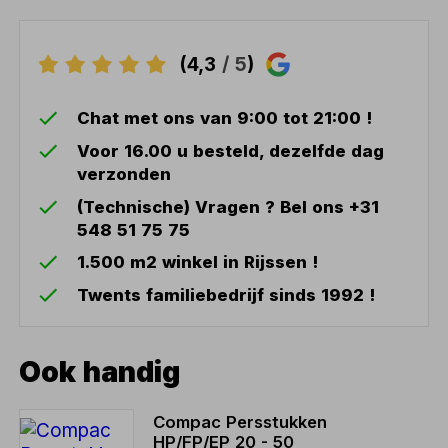
(4,3
/ 5
)
Chat met ons van 9:00 tot 21:00 !
Voor 16.00 u besteld, dezelfde dag
verzonden
(Technische) Vragen ? Bel ons +31
548 51 75 75
1.500 m2 winkel in Rijssen !
Twents familiebedrijf sinds 1992 !
Ook handig
Compac Persstukken
HP/FP/EP 20 - 50