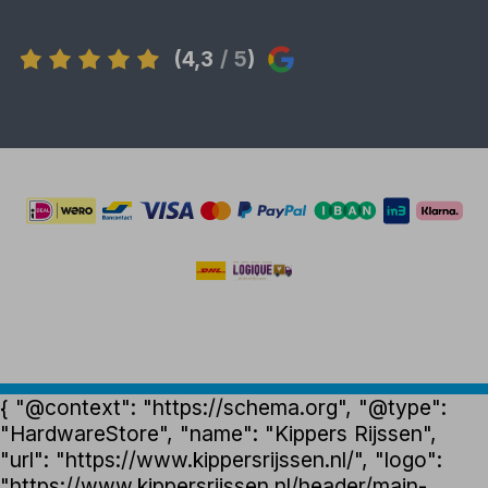
(4,3
/ 5
)
{ "@context": "https://schema.org", "@type":
"HardwareStore", "name": "Kippers Rijssen",
"url": "https://www.kippersrijssen.nl/", "logo":
"https://www.kippersrijssen.nl/header/main-