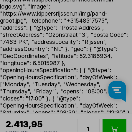
logo.svg", "image":
"https://www.kippersrijssen.nl/img/pand-
groot.jpg", "telephone": "+31548517575",
"address": { "@type": "PostalAddress",
"streetAddress": "Ozonstraat 13", "postalCode":
"7463 PK", "addressLocality": "Rijssen",
"addressCountry": "NL" }, "geo": { "@type":
"GeoCoordinates", "latitude": 52.3186934,
"longitude": 6.5015987 },
"openingHoursSpecification": [ { "@type":
"OpeningHoursSpecification", "dayOfWeek":
["Monday", "Tuesday", "Wednesday",
"Thursday", "Friday"], "opens": "08:00",
"closes": "17:00" }, { "@type":
"OpeningHoursSpecification", "dayOfWeek":
"Saturday", "opens": "08:30", "closes": "12:30" }
], "foundingDate": "1992", "founder": { "@type":
2.413,95
"Person", "name": "Henk Kippers" },