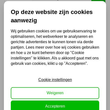
1.595,00 excl. BTW
Op deze website zijn cookies
aanwezig
Shamal Compressor
4pk/540/200
Wij gebruiken cookies om uw gebruikservaring te
1.438,69
optimaliseren, het webverkeer te analyseren en
gerichte advertenties te kunnen tonen via derde
1.189,00 excl. BTW
partijen. Lees meer over hoe wij cookies gebruiken
en hoe u ze kunt beheren door op "Cookie
instellingen" te klikken. Als u akkoord gaat met ons
Shamal Compressor
gebruik van cookies, klikt u op "Accepteren”.
3pk/400/150 400v
1.293,49
Cookie instellingen
1.069,00 excl. BTW
Weigeren
Accepteren