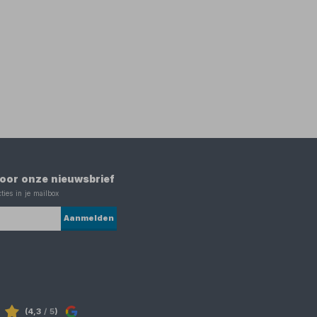
 voor onze nieuwsbrief
ties in je mailbox
Aanmelden
(4,3
/ 5
)