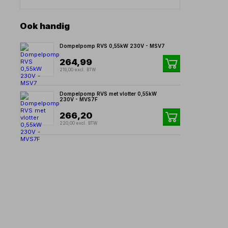
Ook handig
Dompelpomp RVS 0,55kW 230V - MSV7
264,99
219,00 excl. BTW
Dompelpomp RVS met vlotter 0,55kW
230V - MVS7F
266,20
220,00 excl. BTW