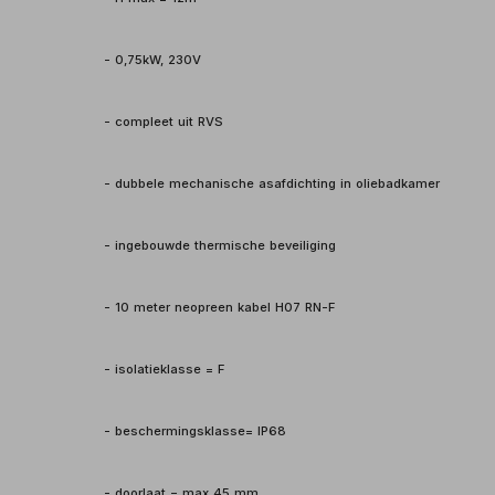
- 0,75kW, 230V
- compleet uit RVS
- dubbele mechanische asafdichting in oliebadkamer
- ingebouwde thermische beveiliging
- 10 meter neopreen kabel H07 RN-F
- isolatieklasse = F
- beschermingsklasse= IP68
- doorlaat = max 45 mm