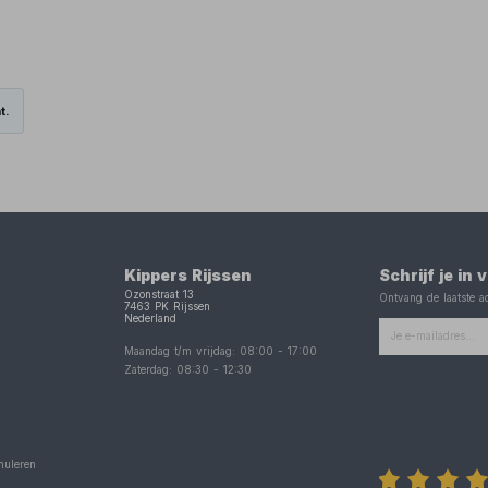
t.
Kippers Rijssen
Schrijf je in
Ozonstraat 13
Ontvang de laatste ac
7463 PK
Rijssen
Nederland
Maandag t/m vrijdag:
08:00
-
17:00
Zaterdag:
08:30
-
12:30
nuleren