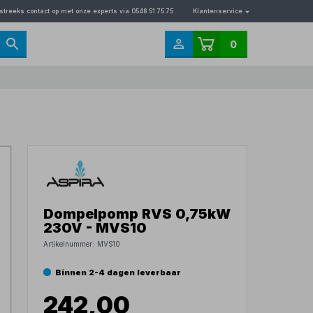
streeks contact op met onze experts via 0548 51 75 75
Klantenservice
0
Dompelpomp RVS 0,75kW
230V - MVS10
Artikelnummer:
MVS10
Binnen 2-4 dagen leverbaar
242,00