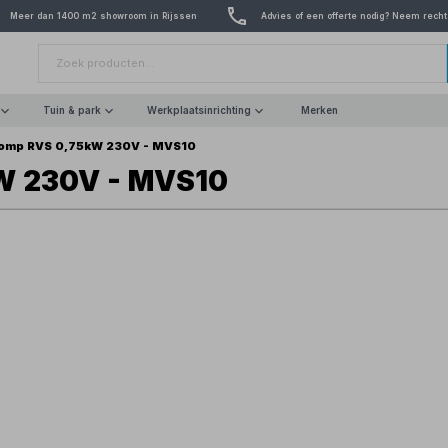
Meer dan 1400 m2 showroom in Rijssen
Advies of een offerte nodig? Neem recht
Tuin & park
Werkplaatsinrichting
Merken
omp RVS 0,75kW 230V - MVS10
W 230V - MVS10