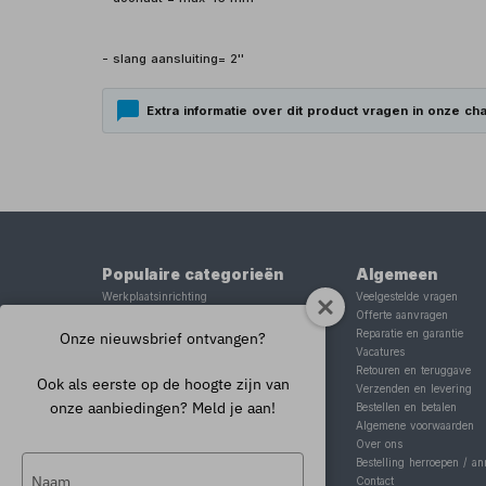
- slang aansluiting= 2''
Extra informatie over dit product vragen in onze cha
Populaire categorieën
Algemeen
Werkplaatsinrichting
Veelgestelde vragen
Lasapparaat
Offerte aanvragen
Tig lasapparaat
Reparatie en garantie
Onze nieuwsbrief ontvangen?
Aggregaat
Vacatures
Hefbrug
Retouren en teruggave
Ook als eerste op de hoogte zijn van
Motorlift
Verzenden en levering
onze aanbiedingen? Meld je aan!
Schaarlift
Bestellen en betalen
Heftafel
Algemene voorwaarden
Over ons
Typ
Bestelling herroepen / an
Contact