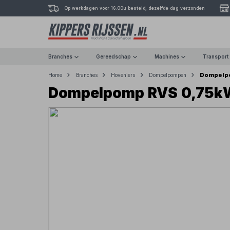
Op werkdagen voor 16.00u besteld, dezelfde dag verzonden
Branches
Gereedschap
Machines
Transport
Dompelp
Home
Branches
Hoveniers
Dompelpompen
Dompelpomp RVS 0,75k