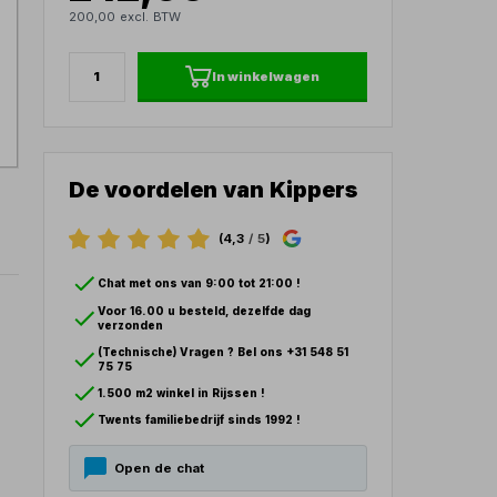
200,00 excl. BTW
In winkelwagen
De voordelen van Kippers
(4,3
/ 5
)
Chat met ons van 9:00 tot 21:00 !
Voor 16.00 u besteld, dezelfde dag
verzonden
(Technische) Vragen ? Bel ons +31 548 51
75 75
1.500 m2 winkel in Rijssen !
Twents familiebedrijf sinds 1992 !
Open de chat