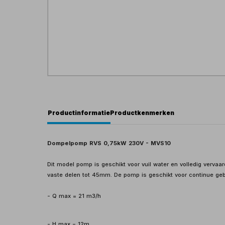
Productinformatie
Productkenmerken
Dompelpomp RVS 0,75kW 230V - MVS10
Dit model pomp is geschikt voor vuil water en volledig verva
vaste delen tot 45mm. De pomp is geschikt voor continue geb
- Q max = 21 m3/h
- H max = 12m