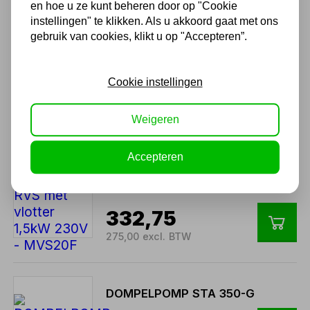
Ook handig
en hoe u ze kunt beheren door op "Cookie
instellingen" te klikken. Als u akkoord gaat met ons
gebruik van cookies, klikt u op "Accepteren”.
STANLEY - DOMPELPOMP -
ROESTVRIJ STAAL -
VUILWATER - 1100 W
Cookie instellingen
180,77
149,40 excl. BTW
Weigeren
Accepteren
Dompelpomp RVS met
vlotter 1,5kW 230V -
MVS20F
332,75
275,00 excl. BTW
DOMPELPOMP STA 350-G