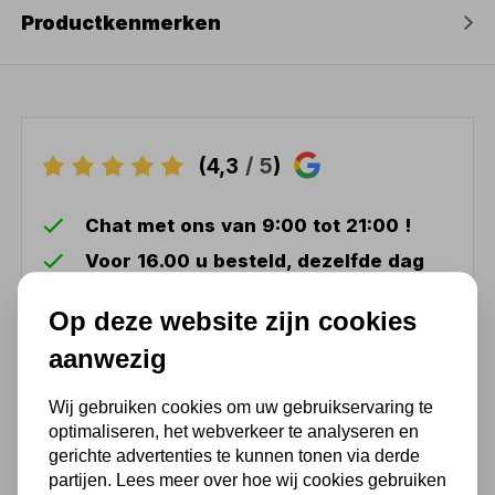
Productkenmerken
(4,3
/ 5
)
Chat met ons van 9:00 tot 21:00 !
Voor 16.00 u besteld, dezelfde dag
verzonden
Op deze website zijn cookies
(Technische) Vragen ? Bel ons +31
548 51 75 75
aanwezig
1.500 m2 winkel in Rijssen !
Wij gebruiken cookies om uw gebruikservaring te
Twents familiebedrijf sinds 1992 !
optimaliseren, het webverkeer te analyseren en
gerichte advertenties te kunnen tonen via derde
partijen. Lees meer over hoe wij cookies gebruiken