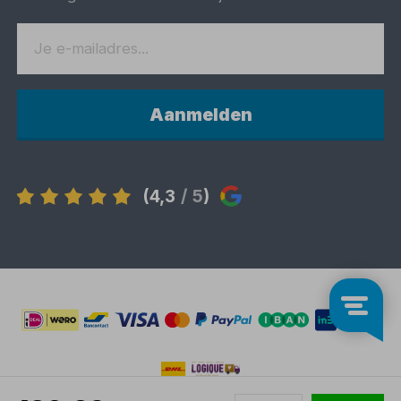
Aanmelden
(4,3
/ 5
)