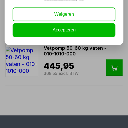
Pneumatische vet vatpomp
voor vaten van 20 - 30kg
Weigeren
423,50
350,00 excl. BTW
Accepteren
Vetpomp 50-60 kg vaten -
010-1010-000
445,95
368,55 excl. BTW