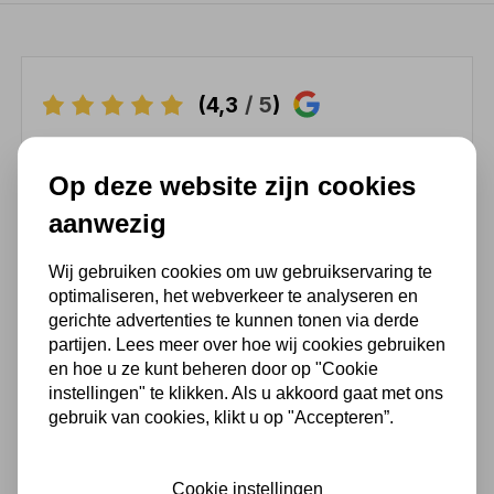
(4,3
/ 5
)
Chat met ons van 9:00 tot 21:00 !
Op deze website zijn cookies
Voor 16.00 u besteld, dezelfde dag
aanwezig
verzonden
(Technische) Vragen ? Bel ons +31
Wij gebruiken cookies om uw gebruikservaring te
548 51 75 75
optimaliseren, het webverkeer te analyseren en
gerichte advertenties te kunnen tonen via derde
1.500 m2 winkel in Rijssen !
partijen. Lees meer over hoe wij cookies gebruiken
Twents familiebedrijf sinds 1992 !
en hoe u ze kunt beheren door op "Cookie
instellingen" te klikken. Als u akkoord gaat met ons
gebruik van cookies, klikt u op "Accepteren”.
Ook handig
Cookie instellingen