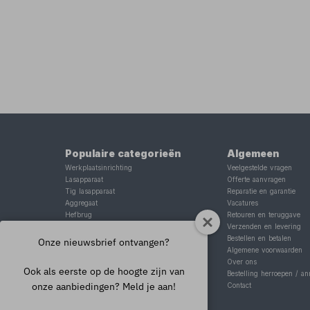
Populaire categorieën
Algemeen
Werkplaatsinrichting
Veelgestelde vragen
Lasapparaat
Offerte aanvragen
Tig lasapparaat
Reparatie en garantie
Aggregaat
Vacatures
Hefbrug
Retouren en teruggave
Motorlift
Verzenden en levering
Schaarlift
Bestellen en betalen
Onze nieuwsbrief ontvangen?
Heftafel
Algemene voorwaarden
Over ons
Ook als eerste op de hoogte zijn van
Bestelling herroepen / an
onze aanbiedingen? Meld je aan!
Contact