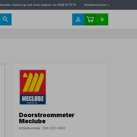
streeks contact op met onze experts via 0548 51 75 75
Klantenservice
0
Doorstroommeter
Meclube
Artikelnummer:
024-1237-W00