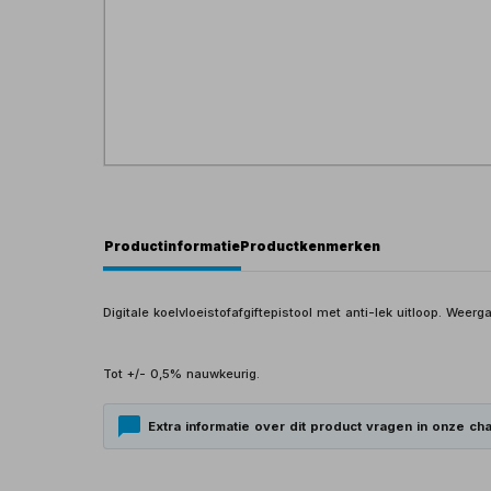
Productinformatie
Productkenmerken
Digitale koelvloeistofafgiftepistool met anti-lek uitloop. Weer
Tot +/- 0,5% nauwkeurig.
Extra informatie over dit product vragen in onze cha