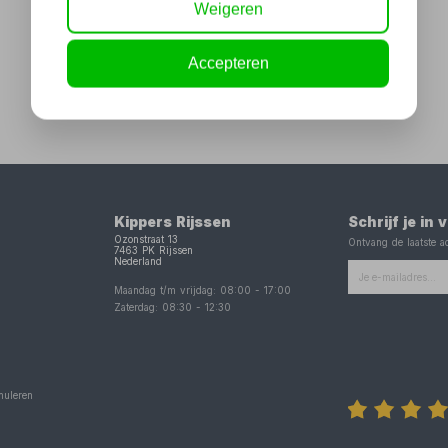
Weigeren
Accepteren
Kippers Rijssen
Schrijf je in
Ozonstraat 13
Ontvang de laatste ac
7463 PK
Rijssen
Nederland
Maandag t/m vrijdag:
08:00
-
17:00
Zaterdag:
08:30
-
12:30
nuleren