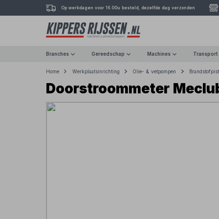
Op werkdagen voor 16.00u besteld, dezelfde dag verzonden
Branches
Gereedschap
Machines
Transport
Home
Werkplaatsinrichting
Olie- & vetpompen
Brandstofpis
Doorstroommeter Meclu