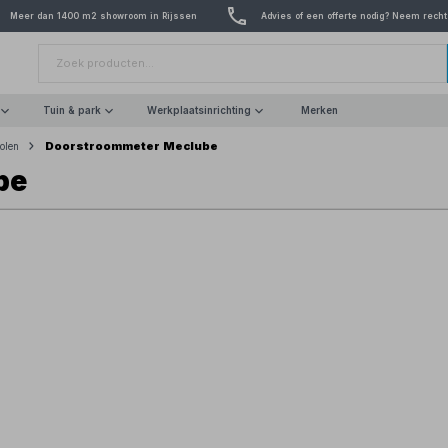
Meer dan 1400 m2 showroom in Rijssen
Advies of een offerte nodig? Neem recht
Tuin & park
Werkplaatsinrichting
Merken
Doorstroommeter Meclube
tolen
be