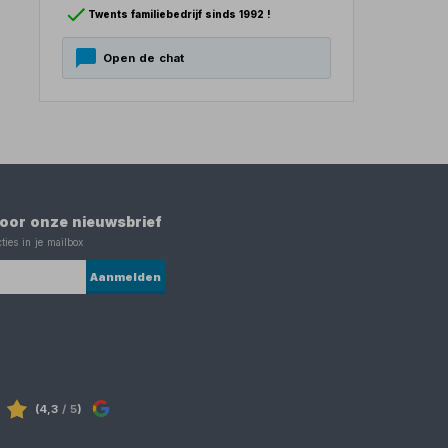
Twents familiebedrijf sinds 1992 !
Open de chat
 voor onze nieuwsbrief
ties in je mailbox
Aanmelden
(4,3
/ 5
)