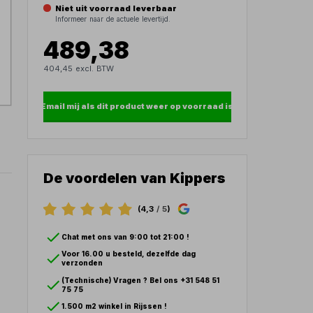
Niet uit voorraad leverbaar
Informeer naar de actuele levertijd.
489,38
404,45 excl. BTW
Email mij als dit product weer op voorraad is
De voordelen van Kippers
(4,3
/ 5
)
Chat met ons van 9:00 tot 21:00 !
Voor 16.00 u besteld, dezelfde dag
verzonden
(Technische) Vragen ? Bel ons +31 548 51
75 75
1.500 m2 winkel in Rijssen !