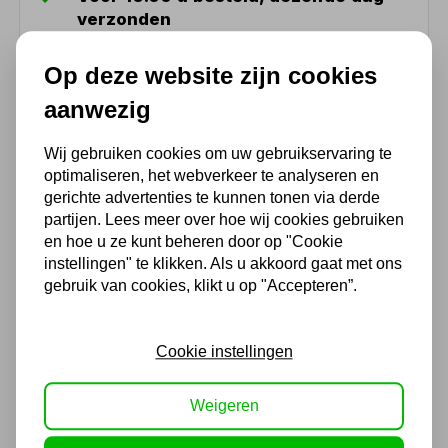
verzonden
(Technische) Vragen ? Bel ons +31
Op deze website zijn cookies
548 51 75 75
aanwezig
1.500 m2 winkel in Rijssen !
Twents familiebedrijf sinds 1992 !
Wij gebruiken cookies om uw gebruikservaring te
optimaliseren, het webverkeer te analyseren en
gerichte advertenties te kunnen tonen via derde
Ook handig
partijen. Lees meer over hoe wij cookies gebruiken
en hoe u ze kunt beheren door op "Cookie
instellingen" te klikken. Als u akkoord gaat met ons
Dop 12 kant 1/2" 18mm
gebruik van cookies, klikt u op "Accepteren”.
3,93
3,25 excl. BTW
Cookie instellingen
Weigeren
Dop 12 kant 1/2" 19mm