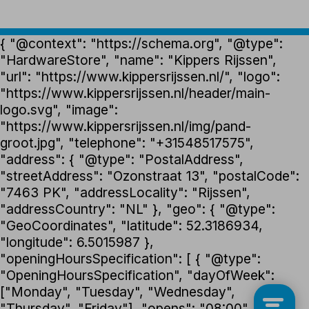
{ "@context": "https://schema.org", "@type":
"HardwareStore", "name": "Kippers Rijssen",
"url": "https://www.kippersrijssen.nl/", "logo":
"https://www.kippersrijssen.nl/header/main-
logo.svg", "image":
"https://www.kippersrijssen.nl/img/pand-
groot.jpg", "telephone": "+31548517575",
"address": { "@type": "PostalAddress",
"streetAddress": "Ozonstraat 13", "postalCode":
"7463 PK", "addressLocality": "Rijssen",
"addressCountry": "NL" }, "geo": { "@type":
"GeoCoordinates", "latitude": 52.3186934,
"longitude": 6.5015987 },
"openingHoursSpecification": [ { "@type":
"OpeningHoursSpecification", "dayOfWeek":
["Monday", "Tuesday", "Wednesday",
"Thursday", "Friday"], "opens": "08:00",