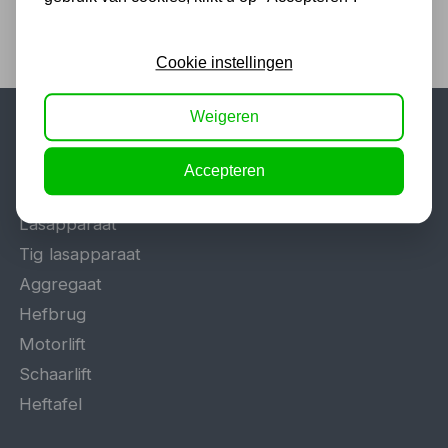
Cookie instellingen
Weigeren
Populaire categorieën
Accepteren
Werkplaatsinrichting
Lasapparaat
Tig lasapparaat
Aggregaat
Hefbrug
Motorlift
Schaarlift
Heftafel