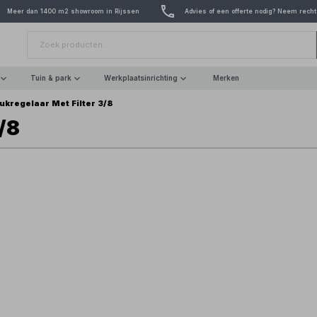
Meer dan 1400 m2 showroom in Rijssen
Advies of een offerte nodig? Neem recht
Tuin & park
Werkplaatsinrichting
Merken
ukregelaar Met Filter 3/8
/8