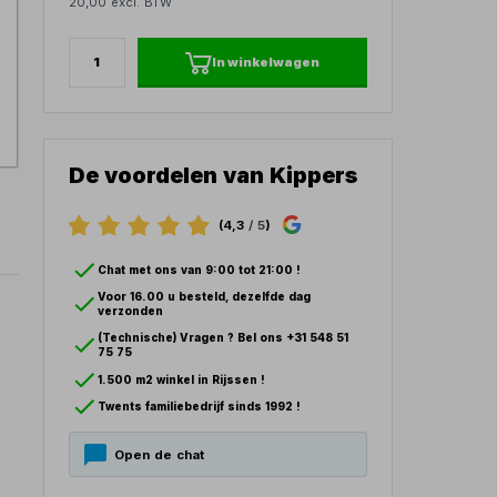
20,00 excl. BTW
In winkelwagen
De voordelen van Kippers
(4,3
/ 5
)
Chat met ons van 9:00 tot 21:00 !
Voor 16.00 u besteld, dezelfde dag
verzonden
(Technische) Vragen ? Bel ons +31 548 51
75 75
1.500 m2 winkel in Rijssen !
Twents familiebedrijf sinds 1992 !
Open de chat