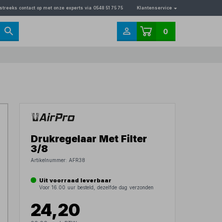
streeks contact op met onze experts via 0548 51 75 75
Klantenservice
0
Drukregelaar Met Filter
3/8
Artikelnummer:
AFR38
Uit voorraad leverbaar
Voor 16.00 uur besteld, dezelfde dag verzonden
24,20