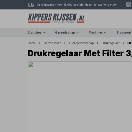
Op werkdagen voor 16.00u besteld, dezelfde dag verzonden
Branches
Gereedschap
Machines
Transport
Dr
Home
Gereedschap
Luchtgereedschap
Drukregelaar
Drukregelaar Met Filter 3