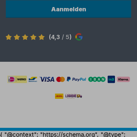
Aanmelden
(4,3
/ 5
)
{ "@context": "https://schema.org", "@type":