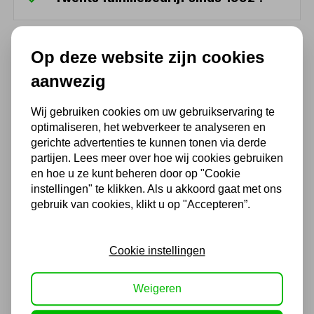
Ook handig
Op deze website zijn cookies
aanwezig
Dubbelwerkende cilinder
hydraulisch slag 457,2mm
boring 38,1 mm
Wij gebruiken cookies om uw gebruikservaring te
optimaliseren, het webverkeer te analyseren en
151,25
gerichte advertenties te kunnen tonen via derde
partijen. Lees meer over hoe wij cookies gebruiken
125,00 excl. BTW
en hoe u ze kunt beheren door op "Cookie
instellingen" te klikken. Als u akkoord gaat met ons
gebruik van cookies, klikt u op "Accepteren”.
Dubbelwerkende cilinder
hydraulisch slag 203,2mm
boring 50,8 mm
Cookie instellingen
108,90
90,00 excl. BTW
Weigeren