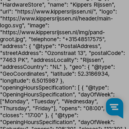
"HardwareStore", "name": "Kippers Rijssen",
"url": "https://www.kippersrijssen.nl/", "logo":
"https://www.kippersrijssen.nl/header/main-
logo.svg", "image":
"https://www.kippersrijssen.nl/img/pand-
groot.jpg", "telephone": "+31548517575",
"address": { "@type": "PostalAddress",
"streetAddress": "Ozonstraat 13", "postalCode":
"7463 PK", "addressLocality": "Rijssen",
"addressCountry": "NL" }, "geo": { "@type":
"GeoCoordinates", "latitude": 52.3186934,
"longitude": 6.5015987 },
"openingHoursSpecification": [ { "@type":
"OpeningHoursSpecification", "dayOfWeek":
["Monday", "Tuesday", "Wednesday",
"Thursday", "Friday"], "opens": "08:00",
"closes": "17:00" }, { "@type":
"OpeningHoursSpecification", "dayOfWeek":
"Saturday", "opens": "08:30", "closes": "12:30" }