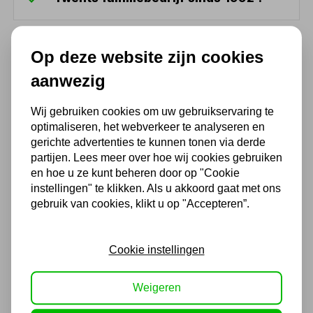
Ook handig
Op deze website zijn cookies
aanwezig
Dubbelwerkende cilinder
hydraulisch slag 457,2mm
boring 50,8 mm
Wij gebruiken cookies om uw gebruikservaring te
optimaliseren, het webverkeer te analyseren en
157,30
gerichte advertenties te kunnen tonen via derde
partijen. Lees meer over hoe wij cookies gebruiken
130,00 excl. BTW
en hoe u ze kunt beheren door op "Cookie
instellingen" te klikken. Als u akkoord gaat met ons
gebruik van cookies, klikt u op "Accepteren”.
Dubbelwerkende cilinder
hydraulisch slag 609,6mm
boring 50,8mm
Cookie instellingen
181,50
150,00 excl. BTW
Weigeren