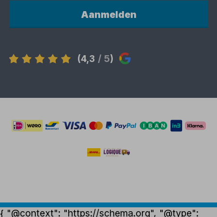
Aanmelden
(4,3
/ 5
)
{ "@context": "https://schema.org", "@type":