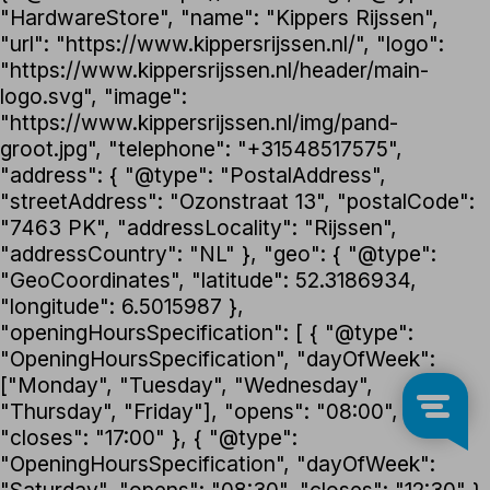
"HardwareStore", "name": "Kippers Rijssen",
"url": "https://www.kippersrijssen.nl/", "logo":
"https://www.kippersrijssen.nl/header/main-
logo.svg", "image":
"https://www.kippersrijssen.nl/img/pand-
groot.jpg", "telephone": "+31548517575",
"address": { "@type": "PostalAddress",
"streetAddress": "Ozonstraat 13", "postalCode":
"7463 PK", "addressLocality": "Rijssen",
"addressCountry": "NL" }, "geo": { "@type":
"GeoCoordinates", "latitude": 52.3186934,
"longitude": 6.5015987 },
"openingHoursSpecification": [ { "@type":
"OpeningHoursSpecification", "dayOfWeek":
["Monday", "Tuesday", "Wednesday",
"Thursday", "Friday"], "opens": "08:00",
"closes": "17:00" }, { "@type":
"OpeningHoursSpecification", "dayOfWeek":
"Saturday", "opens": "08:30", "closes": "12:30" }