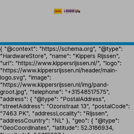
{ "@context": "https://schema.org", "@type":
"HardwareStore", "name": "Kippers Rijssen",
"url": "https://www.kippersrijssen.nl/", "logo":
"https://www.kippersrijssen.nl/header/main-
logo.svg", "image":
"https://www.kippersrijssen.nl/img/pand-
groot.jpg", "telephone": "+31548517575",
"address": { "@type": "PostalAddress",
"streetAddress": "Ozonstraat 13", "postalCode":
"7463 PK", "addressLocality": "Rijssen",
"addressCountry": "NL" }, "geo": { "@type":
"GeoCoordinates", "latitude": 52.3186934,