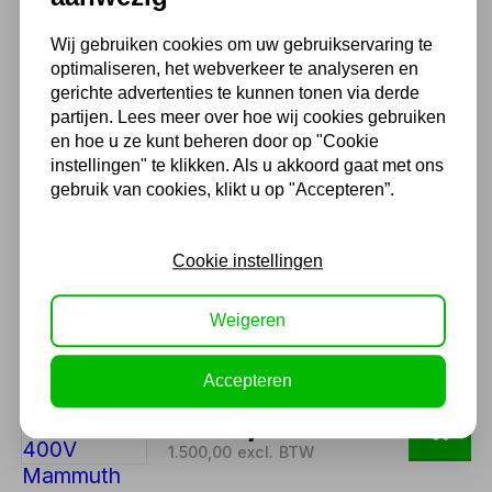
pneumatisch
877,25
Wij gebruiken cookies om uw gebruikservaring te
optimaliseren, het webverkeer te analyseren en
725,00 excl. BTW
gerichte advertenties te kunnen tonen via derde
partijen. Lees meer over hoe wij cookies gebruiken
en hoe u ze kunt beheren door op "Cookie
Motorheftafel FALCO
instellingen" te klikken. Als u akkoord gaat met ons
professioneel 1000kg
gebruik van cookies, klikt u op "Accepteren”.
elektrisch
1.893,65
Cookie instellingen
1.565,00 excl. BTW
Weigeren
Elektrische Heftafel 2000KG
400V Mammuth
Accepteren
1.815,00
1.500,00 excl. BTW