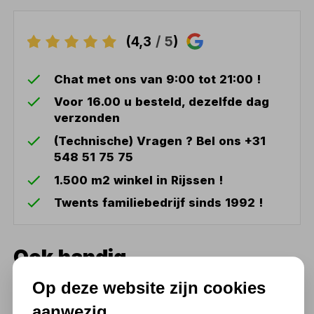
(4,3
/ 5
)
Chat met ons van 9:00 tot 21:00 !
Voor 16.00 u besteld, dezelfde dag
verzonden
(Technische) Vragen ? Bel ons +31
548 51 75 75
1.500 m2 winkel in Rijssen !
Twents familiebedrijf sinds 1992 !
Ook handig
Op deze website zijn cookies
Motorheftafel quadlift MW
600 750kg hydraulisch en
aanwezig