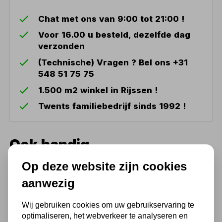
Chat met ons van 9:00 tot 21:00 !
Voor 16.00 u besteld, dezelfde dag
verzonden
(Technische) Vragen ? Bel ons +31
548 51 75 75
1.500 m2 winkel in Rijssen !
Twents familiebedrijf sinds 1992 !
Ook handig
Op deze website zijn cookies
Elektrische kabeltakel 490kg
30m draadloze sturing
aanwezig
variabele snelheid 230V MW
Tools
Wij gebruiken cookies om uw gebruikservaring te
1.113,20
optimaliseren, het webverkeer te analyseren en