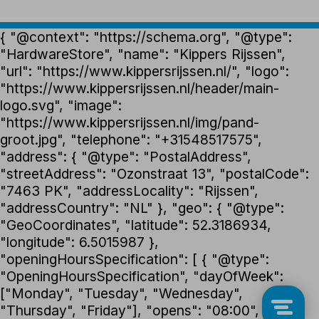
{ "@context": "https://schema.org", "@type":
"HardwareStore", "name": "Kippers Rijssen",
"url": "https://www.kippersrijssen.nl/", "logo":
"https://www.kippersrijssen.nl/header/main-
logo.svg", "image":
"https://www.kippersrijssen.nl/img/pand-
groot.jpg", "telephone": "+31548517575",
"address": { "@type": "PostalAddress",
"streetAddress": "Ozonstraat 13", "postalCode":
"7463 PK", "addressLocality": "Rijssen",
"addressCountry": "NL" }, "geo": { "@type":
"GeoCoordinates", "latitude": 52.3186934,
"longitude": 6.5015987 },
"openingHoursSpecification": [ { "@type":
"OpeningHoursSpecification", "dayOfWeek":
["Monday", "Tuesday", "Wednesday",
"Thursday", "Friday"], "opens": "08:00",