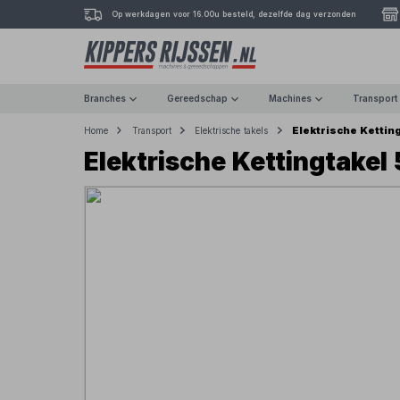
Op werkdagen voor 16.00u besteld, dezelfde dag verzonden
Branches
Gereedschap
Machines
Transport
Elektrische Kettin
Home
Transport
Elektrische takels
Elektrische Kettingtake