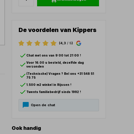
De voordelen van Kippers
(4,3
/ 5
)
Chat met ons van 9:00 tot 21:00 !
Voor 16.00 u besteld, dezelfde dag
verzonden
(Technische) Vragen ? Bel ons +31 548 51
75 75
1.500 m2 winkel in Rijssen !
Twents familiebedrijf sinds 1992 !
Open de chat
Ook handig