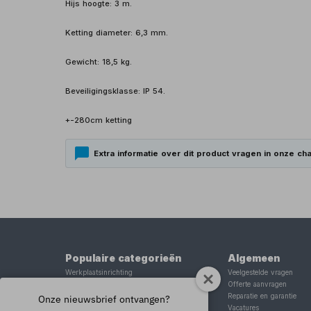
Hijs hoogte: 3 m.
Ketting diameter: 6,3 mm.
Gewicht: 18,5 kg.
Beveiligingsklasse: IP 54.
+-280cm ketting
Extra informatie over dit product vragen in onze cha
Populaire categorieën
Algemeen
Werkplaatsinrichting
Veelgestelde vragen
Lasapparaat
Offerte aanvragen
Tig lasapparaat
Reparatie en garantie
Onze nieuwsbrief ontvangen?
Aggregaat
Vacatures