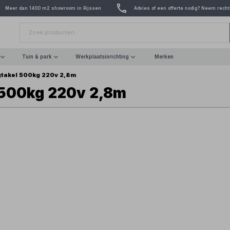
Meer dan 1400 m2 showroom in Rijssen
Advies of een offerte nodig? Neem recht
Tuin & park
Werkplaatsinrichting
Merken
gtakel 500kg 220v 2,8m
l 500kg 220v 2,8m