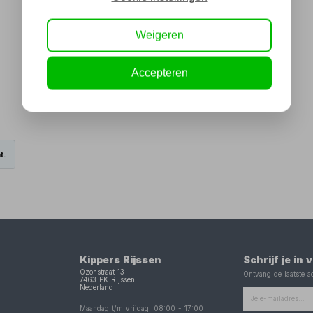
Weigeren
Accepteren
t.
Kippers Rijssen
Schrijf je in
Ozonstraat 13
Ontvang de laatste ac
7463 PK
Rijssen
Nederland
Maandag t/m vrijdag:
08:00
-
17:00