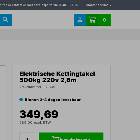
streeks contact op met onze experts via 0548 51 75 75
Klantenservice
0
Elektrische Kettingtakel
500kg 220v 2,8m
Artikelnummer:
9707460
Binnen 2-4 dagen leverbaar
349,69
289,00 excl. BTW
In winkelwagen