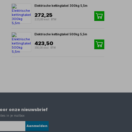
Elektrische kettingtakel 300kg 5,5m
272,25
225,00 excl. BTW
Elektrische kettingtakel 500kg 5,5m
423,50
350,00 excl. BTW
 voor onze nieuwsbrief
ties in je mailbox
Aanmelden