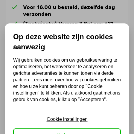
Voor 16.00 u besteld, dezelfde dag
verzonden
(Technische) Vragen ? Bel ons +31
548 51 75 75
Op deze website zijn cookies
1.500 m2 winkel in Rijssen !
aanwezig
Twents familiebedrijf sinds 1992 !
Wij gebruiken cookies om uw gebruikservaring te
optimaliseren, het webverkeer te analyseren en
Ook handig
gerichte advertenties te kunnen tonen via derde
partijen. Lees meer over hoe wij cookies gebruiken
en hoe u ze kunt beheren door op "Cookie
Elektrische kettingtakel DTS
- 400V - 2 ton - 3 meter
instellingen" te klikken. Als u akkoord gaat met ons
hijshoogte - dubbele
gebruik van cookies, klikt u op "Accepteren”.
snelheid - 2 parten
2.429,99
Cookie instellingen
2.008,26 excl. BTW