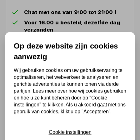
Chat met ons van 9:00 tot 21:00 !
Voor 16.00 u besteld, dezelfde dag
verzonden
(Technische) Vragen ? Bel ons +31
Op deze website zijn cookies
548 51 75 75
aanwezig
1.500 m2 winkel in Rijssen !
Twents familiebedrijf sinds 1992 !
Wij gebruiken cookies om uw gebruikservaring te
optimaliseren, het webverkeer te analyseren en
gerichte advertenties te kunnen tonen via derde
Ook handig
partijen. Lees meer over hoe wij cookies gebruiken
en hoe u ze kunt beheren door op "Cookie
instellingen" te klikken. Als u akkoord gaat met ons
Elektrische kettingtakel US -
gebruik van cookies, klikt u op "Accepteren”.
230V - 1 ton - met 3 meter
hijshoogte - enkele snelheid
- 1 part
Cookie instellingen
1.981,98