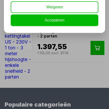
1.638,00 excl. BTW
Weigeren
Accepteren
Elektrische kettingtakel US -
230V - 1 ton - 3 meter
hijshoogte - enkele snelheid
- 2 parten
1.397,55
1.155,00 excl. BTW
Populaire categorieën