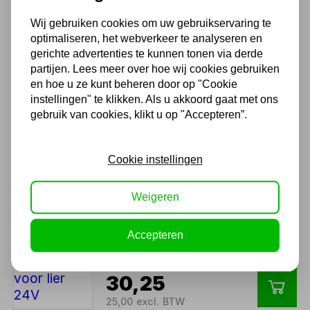
Elektrische lier 12V 1814kg
Wij gebruiken cookies om uw gebruikservaring te
optimaliseren, het webverkeer te analyseren en
199,65
gerichte advertenties te kunnen tonen via derde
partijen. Lees meer over hoe wij cookies gebruiken
165,00 excl. BTW
en hoe u ze kunt beheren door op "Cookie
instellingen" te klikken. Als u akkoord gaat met ons
gebruik van cookies, klikt u op "Accepteren”.
Handlier HNHW250 1100kg
handtakel
Cookie instellingen
47,80
39,50 excl. BTW
Weigeren
Accepteren
Draadloze bediening voor
lier 24V
30,25
25,00 excl. BTW