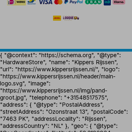
{ "@context": "https://schema.org", "@type":
"HardwareStore", "name": "Kippers Rijssen",
"url": "https://www.kippersrijssen.nl/", "logo":
"https://www.kippersrijssen.nl/header/main-
logo.svg", "image":
"https://www.kippersrijssen.nl/img/pand-
groot.jpg", "telephone": "+31548517575",
"address": { "@type": "PostalAddress",
"streetAddress": "Ozonstraat 13", "postalCode":
"7463 PK", "addressLocality": "Rijssen",
"addressCountry": "NL" }, "geo": { "@type":