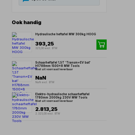
Ook handig
Hydraulische heftafel MW 300kg HOOG
393,25
325,00 excl. BTW
Schaarheftafel 1,5T 'Transm+EV bat'
H1788mm 1500x8 MW Tools
Niet uit voorraad leverbaar
NaN
NaN excl. BTW
Elektro-hydraulische schaarheftafel
1780mm 2000kg 230V MW Tools
Niet uit voorraad leverbaar
2.813,25
2.325,00 excl. BTW