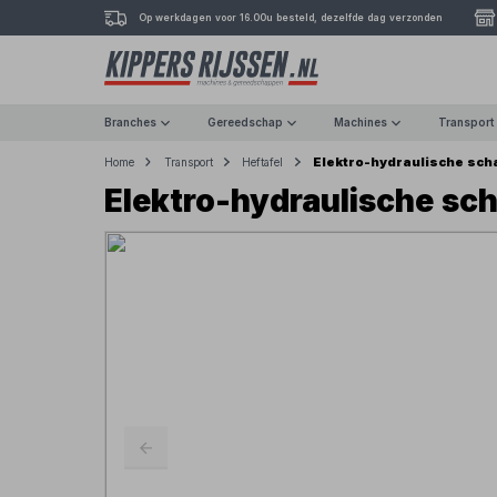
Op werkdagen voor 16.00u besteld, dezelfde dag verzonden
Branches
Gereedschap
Machines
Transport
Elektro-hydraulische sc
Home
Transport
Heftafel
Elektro-hydraulische s