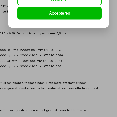
ikt voor buitengebruik indien beschermd tegen regen en vocht.
n de tafel
Accepteren
DRO 46 5). De tank is voorgevuld met 7,5 liter
000 kg, tafel 2200x1800mm (758701083)
000 kg, tafel 2000x1200mm (758701069)
00 kg, tafel 1600x1000mm (758701084)
000 kg, tafel 3000x1200mm (758701085)
 uiteenlopende toepassingen: Hefhoogte, tafelafmetingen,
 aangepast. Contacteer de binnendienst voor een offerte op maat.
heffen van goederen, en is niet geschikt voor het heffen van