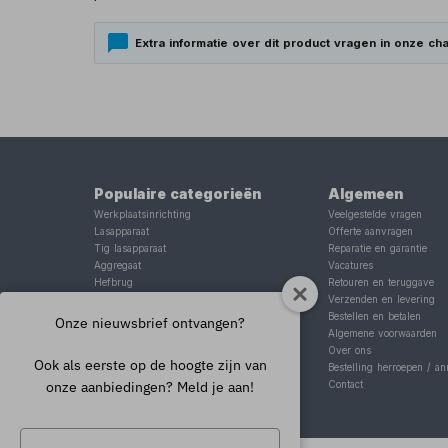
Extra informatie over dit product vragen in onze cha
Populaire categorieën
Algemeen
Werkplaatsinrichting
Veelgestelde vragen
Lasapparaat
Offerte aanvragen
Tig lasapparaat
Reparatie en garantie
Aggregaat
Vacatures
Hefbrug
Retouren en teruggave
Motorlift
Verzenden en levering
Schaarlift
Bestellen en betalen
Onze nieuwsbrief ontvangen?
Heftafel
Algemene voorwaarden
Over ons
Ook als eerste op de hoogte zijn van
Bestelling herroepen / an
onze aanbiedingen? Meld je aan!
Contact
Typ