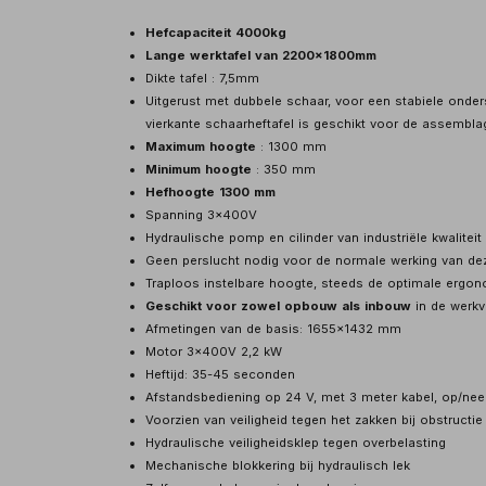
Hefcapaciteit 4000kg
Lange werktafel van 2200x1800mm
Dikte tafel : 7,5mm
Uitgerust met dubbele schaar, voor een stabiele onder
vierkante schaarheftafel is geschikt voor de assemblag
Maximum hoogte
: 1300 mm
Minimum hoogte
: 350 mm
Hefhoogte 1300 mm
Spanning 3x400V
Hydraulische pomp en cilinder van industriële kwaliteit
Geen perslucht nodig voor de normale werking van dez
Traploos instelbare hoogte, steeds de optimale erg
Geschikt voor zowel opbouw als inbouw
in de werkv
Afmetingen van de basis: 1655x1432 mm
Motor 3x400V 2,2 kW
Heftijd: 35-45 seconden
Afstandsbediening op 24 V, met 3 meter kabel, op/ne
Voorzien van veiligheid tegen het zakken bij obstructie
Hydraulische veiligheidsklep tegen overbelasting
Mechanische blokkering bij hydraulisch lek