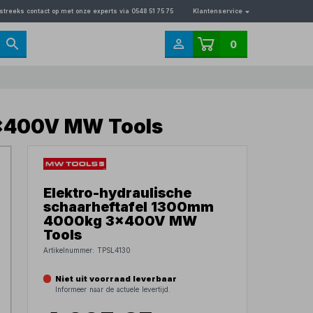
streeks contact op met onze experts via 0548 51 75 75
Klantenservice
0
3x400V MW Tools
Elektro-hydraulische
schaarheftafel 1300mm
4000kg 3x400V MW
Tools
Artikelnummer:
TPSL4130
Niet uit voorraad leverbaar
Informeer naar de actuele levertijd.