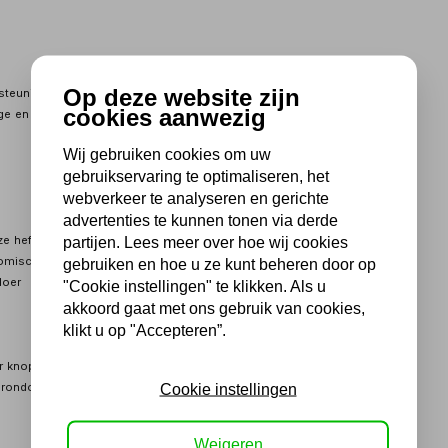
Op deze website zijn
steuning over de hele lengte van de tafel. Deze zware en quasi
cookies aanwezig
e en productie van werkstukken, of als laad-los platform.
Wij gebruiken cookies om uw
gebruikservaring te optimaliseren, het
webverkeer te analyseren en gerichte
advertenties te kunnen tonen via derde
e heftafel
partijen. Lees meer over hoe wij cookies
onomische werkhoogte
gebruiken en hoe u ze kunt beheren door op
loer
"Cookie instellingen" te klikken. Als u
akkoord gaat met ons gebruik van cookies,
klikt u op "Accepteren”.
er knop en noodstop
 rondom de tafel (voetbeveiliging)
Cookie instellingen
Weigeren