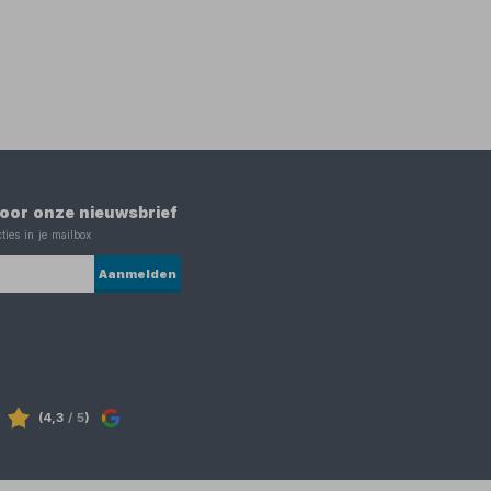
 voor onze nieuwsbrief
ties in je mailbox
Aanmelden
(4,3
/ 5
)