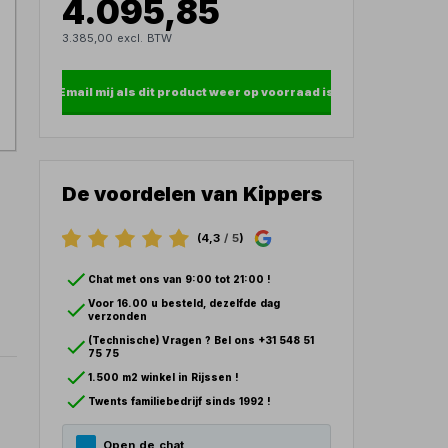
4.095,85
3.385,00 excl. BTW
Email mij als dit product weer op voorraad is
De voordelen van Kippers
(4,3
/ 5
)
Chat met ons van 9:00 tot 21:00 !
Voor 16.00 u besteld, dezelfde dag
verzonden
(Technische) Vragen ? Bel ons +31 548 51
75 75
1.500 m2 winkel in Rijssen !
Twents familiebedrijf sinds 1992 !
Open de chat