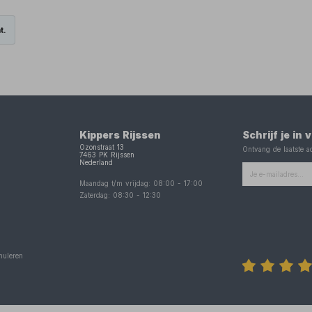
t.
Kippers Rijssen
Schrijf je in
Ozonstraat 13
Ontvang de laatste ac
7463 PK
Rijssen
Nederland
Maandag t/m vrijdag:
08:00
-
17:00
Zaterdag:
08:30
-
12:30
nuleren