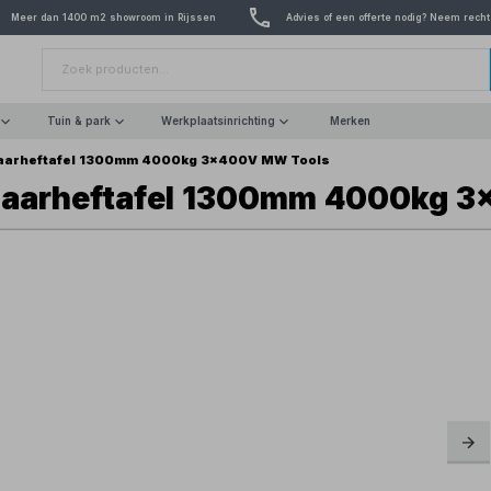
Meer dan 1400 m2 showroom in Rijssen
Advies of een offerte nodig? Neem recht
Tuin & park
Werkplaatsinrichting
Merken
haarheftafel 1300mm 4000kg 3x400V MW Tools
chaarheftafel 1300mm 4000kg 