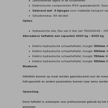
Zelfsmerende lagers in de scharnieren
Elektronische componenten IP54 spatwaterdicht. Gesch
Geleverd met 4 hijsogen
voor makkelijk transport va
Geluidsniveau: 69 decibel
Opties:
Hydraulische olie, fles van 5 liter (art 790030046 – HY
Alternatieve heftafels met capaciteit 4000 kg – 8000 kg:
Elektro-hydraulische schaarheftafel, hoogte
1300mm
4
Elektro-hydraulische schaarheftafel, hoogte
1050mm
4
Elektro-hydraulische schaarheftafel, hoogte
1150mm
60
Elektro-hydraulische schaarheftafel, hoogte
1050mm
8
Maatwerk:
Heftafels kunnen op maat worden geproduceerd voor de meest
hefcapaciteit en andere parameters kunnen naar wens worden
Opmerking
:
Deze heftafel is ontworpen voor professioneel gebruik bij het 
personen