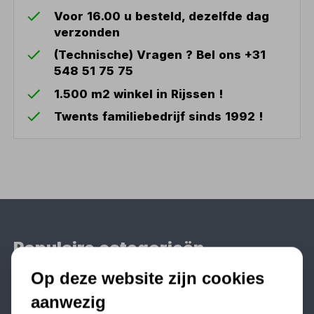
Voor 16.00 u besteld, dezelfde dag
verzonden
(Technische) Vragen ? Bel ons +31
548 51 75 75
1.500 m2 winkel in Rijssen !
Twents familiebedrijf sinds 1992 !
Populaire categorieën
Werkplaatsinrichting
Op deze website zijn cookies
Lasapparaat
aanwezig