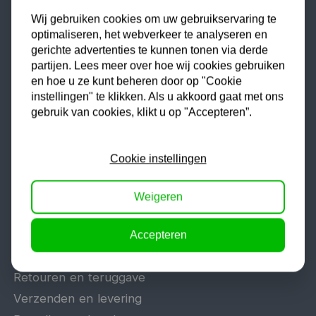
Tig lasapparaat
Wij gebruiken cookies om uw gebruikservaring te
Aggregaat
optimaliseren, het webverkeer te analyseren en
Hefbrug
gerichte advertenties te kunnen tonen via derde
Motorlift
partijen. Lees meer over hoe wij cookies gebruiken
en hoe u ze kunt beheren door op "Cookie
Schaarlift
instellingen" te klikken. Als u akkoord gaat met ons
Heftafel
gebruik van cookies, klikt u op "Accepteren”.
Cookie instellingen
Algemeen
Veelgestelde vragen
Weigeren
Offerte aanvragen
Reparatie en garantie
Accepteren
Vacatures
Retouren en teruggave
Verzenden en levering