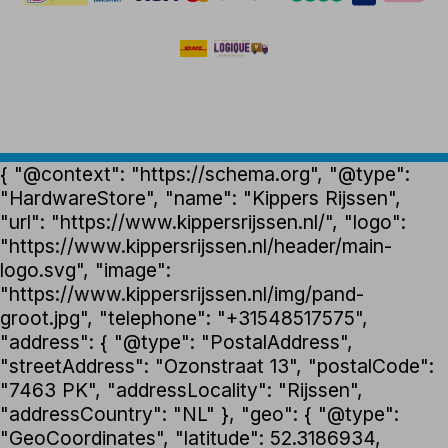
{ "@context": "https://schema.org", "@type":
"HardwareStore", "name": "Kippers Rijssen",
"url": "https://www.kippersrijssen.nl/", "logo":
"https://www.kippersrijssen.nl/header/main-
logo.svg", "image":
"https://www.kippersrijssen.nl/img/pand-
groot.jpg", "telephone": "+31548517575",
"address": { "@type": "PostalAddress",
"streetAddress": "Ozonstraat 13", "postalCode":
"7463 PK", "addressLocality": "Rijssen",
"addressCountry": "NL" }, "geo": { "@type":
"GeoCoordinates", "latitude": 52.3186934,