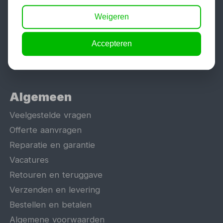
Hefbrug
Weigeren
Motorlift
Schaarlift
Accepteren
Heftafel
Algemeen
Veelgestelde vragen
Offerte aanvragen
Reparatie en garantie
Vacatures
Retouren en teruggave
Verzenden en levering
Bestellen en betalen
Algemene voorwaarden