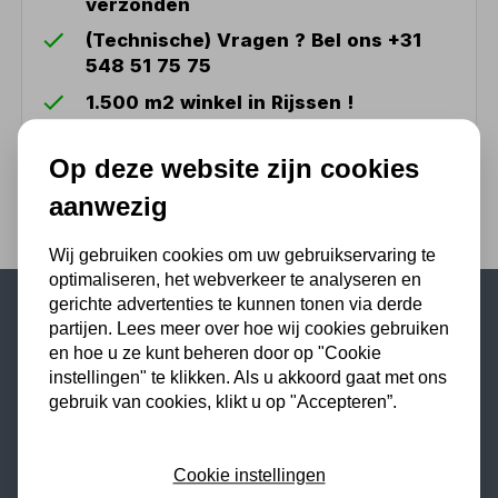
verzonden
(Technische) Vragen ? Bel ons +31
548 51 75 75
1.500 m2 winkel in Rijssen !
Twents familiebedrijf sinds 1992 !
Op deze website zijn cookies
aanwezig
Wij gebruiken cookies om uw gebruikservaring te
optimaliseren, het webverkeer te analyseren en
gerichte advertenties te kunnen tonen via derde
partijen. Lees meer over hoe wij cookies gebruiken
Populaire categorieën
en hoe u ze kunt beheren door op "Cookie
instellingen" te klikken. Als u akkoord gaat met ons
Werkplaatsinrichting
gebruik van cookies, klikt u op "Accepteren”.
Lasapparaat
Tig lasapparaat
Cookie instellingen
Aggregaat