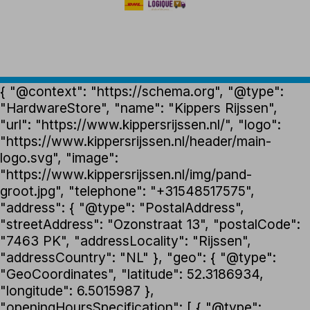
{ "@context": "https://schema.org", "@type":
"HardwareStore", "name": "Kippers Rijssen",
"url": "https://www.kippersrijssen.nl/", "logo":
"https://www.kippersrijssen.nl/header/main-
logo.svg", "image":
"https://www.kippersrijssen.nl/img/pand-
groot.jpg", "telephone": "+31548517575",
"address": { "@type": "PostalAddress",
"streetAddress": "Ozonstraat 13", "postalCode":
"7463 PK", "addressLocality": "Rijssen",
"addressCountry": "NL" }, "geo": { "@type":
"GeoCoordinates", "latitude": 52.3186934,
"longitude": 6.5015987 },
"openingHoursSpecification": [ { "@type":