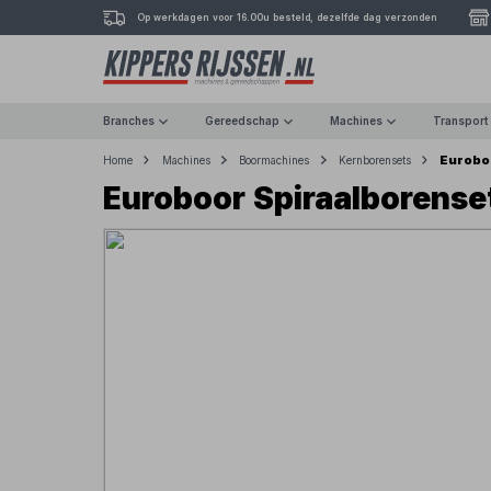
Op werkdagen voor 16.00u besteld, dezelfde dag verzonden
Branches
Gereedschap
Machines
Transport
Eurobo
Home
Machines
Boormachines
Kernborensets
Euroboor Spiraalborense