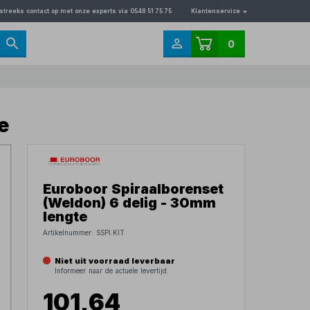
streeks contact op met onze experts via 0548 51 75 75
Klantenservice
0
e
Euroboor Spiraalborenset
(Weldon) 6 delig - 30mm
lengte
Artikelnummer:
SSPI.KIT
Niet uit voorraad leverbaar
Informeer naar de actuele levertijd.
101,64