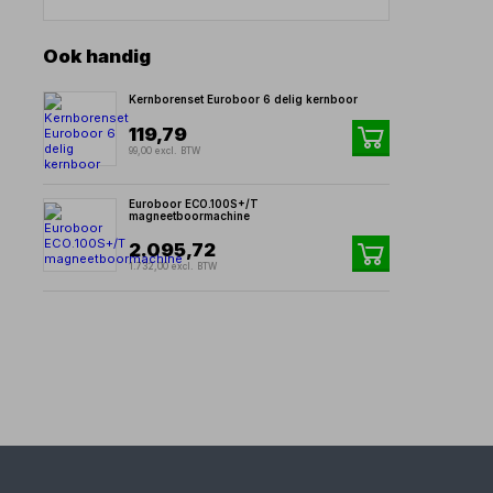
Ook handig
Kernborenset Euroboor 6 delig kernboor
119,79
99,00 excl. BTW
Euroboor ECO.100S+/T
magneetboormachine
2.095,72
1.732,00 excl. BTW