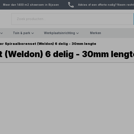
Meer dan 1400 m2 showroom in Rijssen
Advies of een offerte nodig? Neem recht
Tuin & park
Werkplaatsinrichting
Merken
or Spiraalborenset (Weldon) 6 delig - 30mm lengte
t (Weldon) 6 delig - 30mm lengt