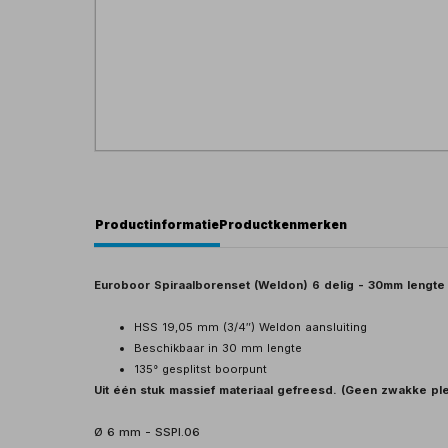
Productinformatie
Productkenmerken
Euroboor Spiraalborenset (Weldon) 6 delig - 30mm lengte
HSS 19,05 mm (3/4″) Weldon aansluiting
Beschikbaar in 30 mm lengte
135° gesplitst boorpunt
Uit één stuk massief materiaal gefreesd. (Geen zwakke pl
Ø 6 mm - SSPI.06