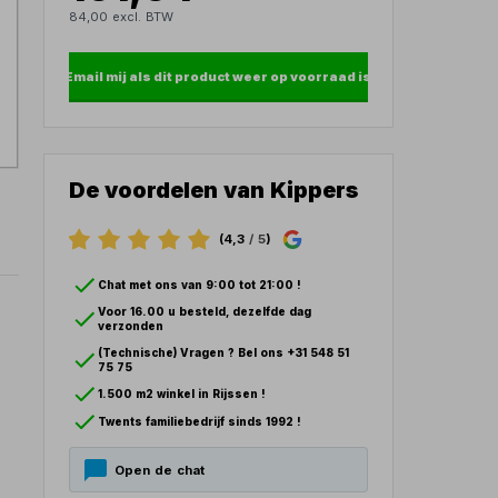
84,00 excl. BTW
Email mij als dit product weer op voorraad is
De voordelen van Kippers
(4,3
/ 5
)
Chat met ons van 9:00 tot 21:00 !
Voor 16.00 u besteld, dezelfde dag
verzonden
(Technische) Vragen ? Bel ons +31 548 51
75 75
1.500 m2 winkel in Rijssen !
Twents familiebedrijf sinds 1992 !
Open de chat