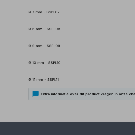
Ø 7 mm - SSPI.07
Ø 8 mm - SSPI.08
Ø 9 mm - SSPI.09
Ø 10 mm - SSPI.10
Ø 11 mm - SSPI.11
Extra informatie over dit product vragen in onze cha