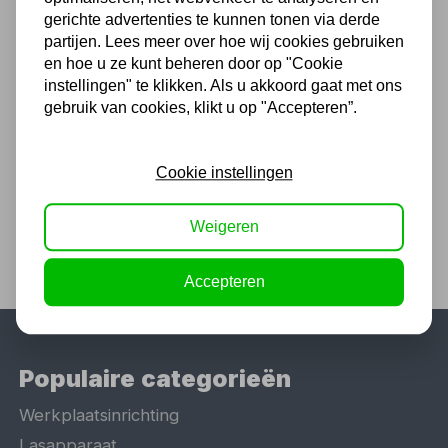
Chat met ons van 9:00 tot 21:00 !
gerichte advertenties te kunnen tonen via derde
partijen. Lees meer over hoe wij cookies gebruiken
Voor 16.00 u besteld, dezelfde dag
en hoe u ze kunt beheren door op "Cookie
verzonden
instellingen" te klikken. Als u akkoord gaat met ons
(Technische) Vragen ? Bel ons +31
gebruik van cookies, klikt u op "Accepteren”.
548 51 75 75
1.500 m2 winkel in Rijssen !
Cookie instellingen
Twents familiebedrijf sinds 1992 !
Weigeren
Accepteren
Populaire categorieën
Werkplaatsinrichting
Lasapparaat