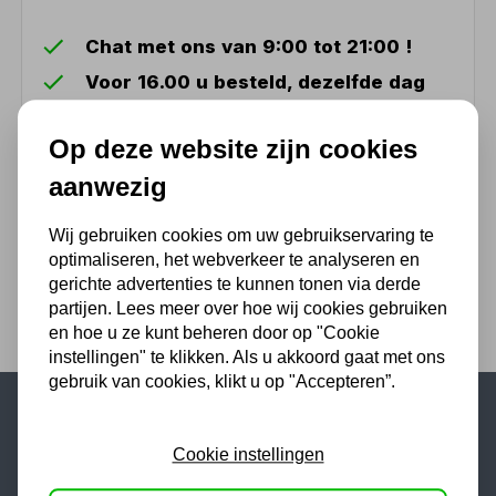
Chat met ons van 9:00 tot 21:00 !
Voor 16.00 u besteld, dezelfde dag
verzonden
(Technische) Vragen ? Bel ons +31
Op deze website zijn cookies
548 51 75 75
aanwezig
1.500 m2 winkel in Rijssen !
Wij gebruiken cookies om uw gebruikservaring te
Twents familiebedrijf sinds 1992 !
optimaliseren, het webverkeer te analyseren en
gerichte advertenties te kunnen tonen via derde
partijen. Lees meer over hoe wij cookies gebruiken
en hoe u ze kunt beheren door op "Cookie
instellingen" te klikken. Als u akkoord gaat met ons
gebruik van cookies, klikt u op "Accepteren”.
Populaire categorieën
Cookie instellingen
Werkplaatsinrichting