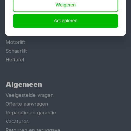
Weigeren
Lasapparaat
Tig lasapparaat
Accepteren
Aggregaat
Hefbrug
Motorlift
Schaarlift
Heftafel
Algemeen
Veelgestelde vragen
Offerte aanvragen
Reparatie en garantie
Vacatures
Retouren en teruggave