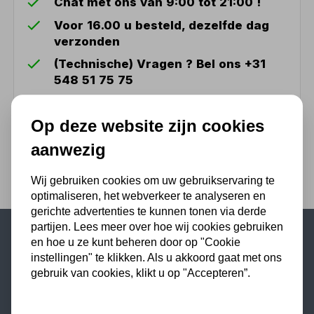
Chat met ons van 9:00 tot 21:00 !
Voor 16.00 u besteld, dezelfde dag
verzonden
(Technische) Vragen ? Bel ons +31
548 51 75 75
1.500 m2 winkel in Rijssen !
Op deze website zijn cookies
Twents familiebedrijf sinds 1992 !
aanwezig
Wij gebruiken cookies om uw gebruikservaring te
optimaliseren, het webverkeer te analyseren en
gerichte advertenties te kunnen tonen via derde
partijen. Lees meer over hoe wij cookies gebruiken
en hoe u ze kunt beheren door op "Cookie
Populaire categorieën
instellingen" te klikken. Als u akkoord gaat met ons
gebruik van cookies, klikt u op "Accepteren”.
Werkplaatsinrichting
Lasapparaat