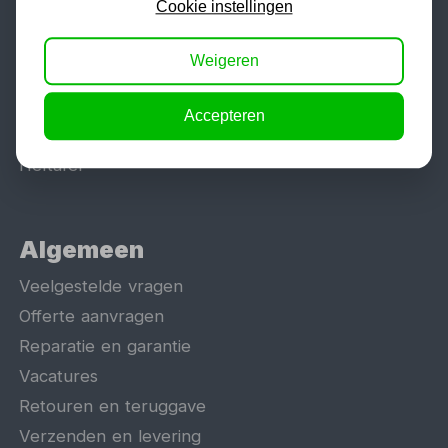
Cookie instellingen
Tig lasapparaat
Aggregaat
Weigeren
Hefbrug
Motorlift
Accepteren
Schaarlift
Heftafel
Algemeen
Veelgestelde vragen
Offerte aanvragen
Reparatie en garantie
Vacatures
Retouren en teruggave
Verzenden en levering