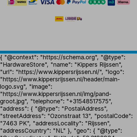
{ "@context": "https://schema.org", "@type":
"HardwareStore", "name": "Kippers Rijssen",
"url": "https://www.kippersrijssen.nl/", "logo":
"https://www.kippersrijssen.nl/header/main-
logo.svg", "image":
"https://www.kippersrijssen.nl/img/pand-
groot.jpg", "telephone": "+31548517575",
"address": { "@type": "PostalAddress",
"streetAddress": "Ozonstraat 13", "postalCode":
"7463 PK", "addressLocality": "Rijssen",
"addressCountry": "NL" }, "geo": { "@type":