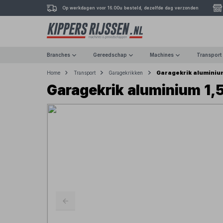
Op werkdagen voor 16.00u besteld, dezelfde dag verzonden
Branches
Gereedschap
Machines
Transport
Garagekrik aluminium
Home
Transport
Garagekrikken
Garagekrik aluminium 1,