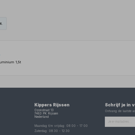
t.
o
uminium 1,5t
Kippers Rijssen
Schrijf je in
Ozonstraat 13
Ontvang de laatste ac
7463 PK
Rijssen
Nederland
Maandag t/m vrijdag:
08:00
-
17:00
Zaterdag:
08:30
-
12:30