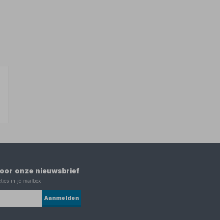
 voor onze nieuwsbrief
ties in je mailbox
Aanmelden