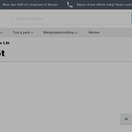
Meer dan 1400 m2 showroom in Rijssen
Advies of een offerte nodig? Neem recht
Tuin & park
Werkplaatsinrichting
Merken
 1,5t
5t