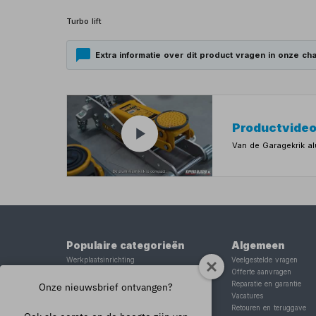
Turbo lift
Extra informatie over dit product vragen in onze cha
Productvide
Van de Garagekrik al
Populaire categorieën
Algemeen
Werkplaatsinrichting
Veelgestelde vragen
Lasapparaat
Offerte aanvragen
Tig lasapparaat
Reparatie en garantie
Onze nieuwsbrief ontvangen?
Aggregaat
Vacatures
Hefbrug
Retouren en teruggave