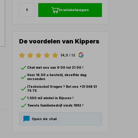
In winkelwagen
De voordelen van Kippers
(4,3
/ 5
)
Chat met ons van 9:00 tot 21:00 !
Voor 16.00 u besteld, dezelfde dag
verzonden
(Technische) Vragen ? Bel ons +31 548 51
75 75
1.500 m2 winkel in Rijssen !
Twents familiebedrijf sinds 1992 !
Open de chat