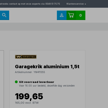
streeks contact op met onze experts via 0548 51 75 75
Klantenservice
0
Garagekrik aluminium 1,5t
Artikelnummer:
YM411355
Uit voorraad leverbaar
Voor 16.00 uur besteld, dezelfde dag verzonden
199,65
165,00 excl. BTW