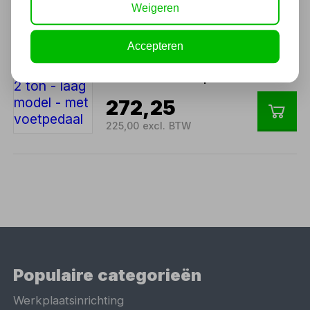
Weigeren
339,00 excl. BTW
Accepteren
Garagekrik 2 ton - laag
model - met voetpedaal
272,25
225,00 excl. BTW
Populaire categorieën
Werkplaatsinrichting