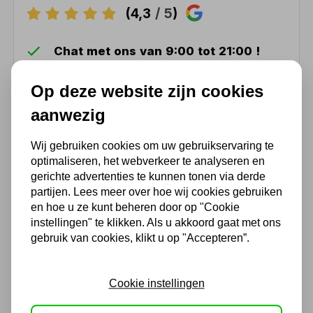
(4,3
/ 5
)
Chat met ons van 9:00 tot 21:00 !
Voor 16.00 u besteld, dezelfde dag
Op deze website zijn cookies
verzonden
(Technische) Vragen ? Bel ons +31
aanwezig
548 51 75 75
Wij gebruiken cookies om uw gebruikservaring te
1.500 m2 winkel in Rijssen !
optimaliseren, het webverkeer te analyseren en
Twents familiebedrijf sinds 1992 !
gerichte advertenties te kunnen tonen via derde
partijen. Lees meer over hoe wij cookies gebruiken
en hoe u ze kunt beheren door op "Cookie
Ook handig
instellingen" te klikken. Als u akkoord gaat met ons
gebruik van cookies, klikt u op "Accepteren”.
Garagekrik Compac 2T-C 2T
uitvoering
Cookie instellingen
410,19