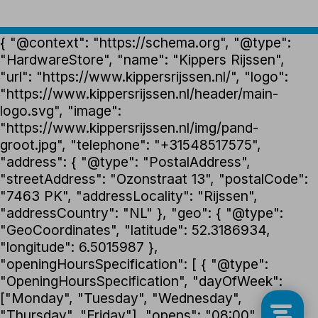
{ "@context": "https://schema.org", "@type":
"HardwareStore", "name": "Kippers Rijssen",
"url": "https://www.kippersrijssen.nl/", "logo":
"https://www.kippersrijssen.nl/header/main-
logo.svg", "image":
"https://www.kippersrijssen.nl/img/pand-
groot.jpg", "telephone": "+31548517575",
"address": { "@type": "PostalAddress",
"streetAddress": "Ozonstraat 13", "postalCode":
"7463 PK", "addressLocality": "Rijssen",
"addressCountry": "NL" }, "geo": { "@type":
"GeoCoordinates", "latitude": 52.3186934,
"longitude": 6.5015987 },
"openingHoursSpecification": [ { "@type":
"OpeningHoursSpecification", "dayOfWeek":
["Monday", "Tuesday", "Wednesday",
"Thursday", "Friday"], "opens": "08:00",