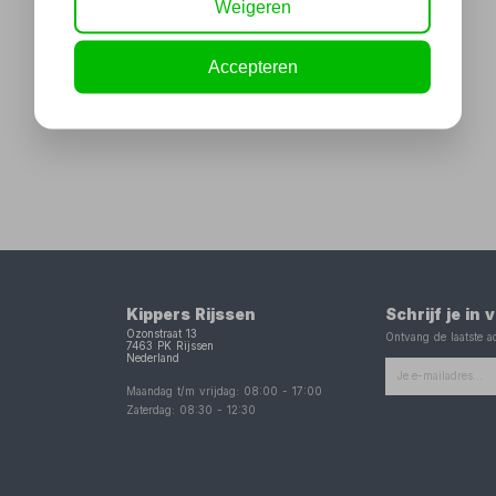
Weigeren
Accepteren
Kippers Rijssen
Schrijf je in
Ozonstraat 13
Ontvang de laatste ac
7463 PK
Rijssen
Nederland
Maandag t/m vrijdag:
08:00
-
17:00
Zaterdag:
08:30
-
12:30