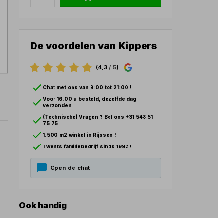
De voordelen van Kippers
(4,3
/ 5
)
Chat met ons van 9:00 tot 21:00 !
Voor 16.00 u besteld, dezelfde dag
verzonden
(Technische) Vragen ? Bel ons +31 548 51
75 75
1.500 m2 winkel in Rijssen !
Twents familiebedrijf sinds 1992 !
Open de chat
Ook handig