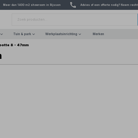
Meer dan 1400 m2 showroom in Rijssen
Advies of een offerte nodig? Neem recht
Tuin & park
Werkplaatsinrichting
Merken
ootte 8 - 47mm
m