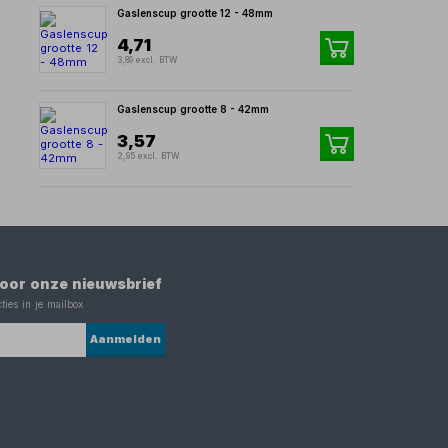
Gaslenscup grootte 12 - 48mm
4,71
3,89 excl. BTW
Gaslenscup grootte 8 - 42mm
3,57
2,95 excl. BTW
 voor onze nieuwsbrief
ties in je mailbox
Aanmelden