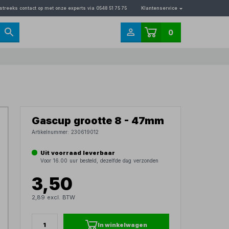
streeks contact op met onze experts via 0548 51 75 75
Klantenservice
0
Gascup grootte 8 - 47mm
Artikelnummer:
230619012
Uit voorraad leverbaar
Voor 16.00 uur besteld, dezelfde dag verzonden
3,50
2,89 excl. BTW
In winkelwagen