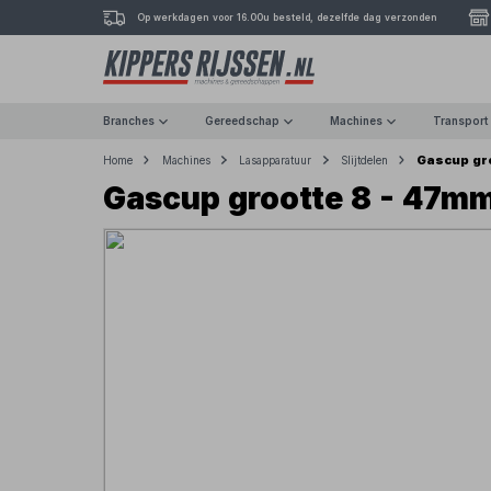
Op werkdagen voor 16.00u besteld, dezelfde dag verzonden
Branches
Gereedschap
Machines
Transport
Gascup gr
Home
Machines
Lasapparatuur
Slijtdelen
Gascup grootte 8 - 47m