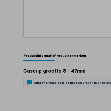
Productinformatie
Productkenmerken
Gascup grootte 8 - 47mm
Extra informatie over dit product vragen in onze cha