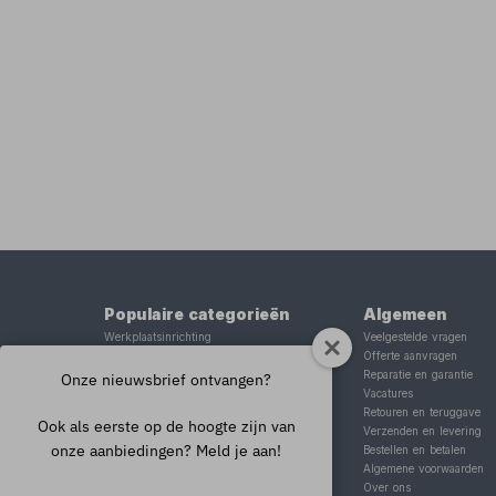
Populaire categorieën
Algemeen
Werkplaatsinrichting
Veelgestelde vragen
Lasapparaat
Offerte aanvragen
Tig lasapparaat
Reparatie en garantie
Onze nieuwsbrief ontvangen?
Aggregaat
Vacatures
Hefbrug
Retouren en teruggave
Ook als eerste op de hoogte zijn van
Motorlift
Verzenden en levering
onze aanbiedingen? Meld je aan!
Schaarlift
Bestellen en betalen
Heftafel
Algemene voorwaarden
Over ons