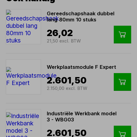
Gereedschapshaak dubbel
lang 80mm 10 stuks
26,02
21,50 excl. BTW
Werkplaatsmodule F Expert
2.601,50
2.150,00 excl. BTW
Industriële Werkbank model
3 - WBG03
2.601,50