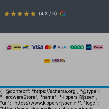
(4,3
/ 5
)
{ "@context": "https://schema.org", "@type":
"HardwareStore", "name": "Kippers Rijssen",
"url": "https://www.kippersrijssen.nl/", "logo":
"https://www.kippersrijssen.nl/header/main-