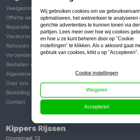
Veelgestelde vragen
Wij gebruiken cookies om uw gebruikservarin
Offerte aanvragen
optimaliseren, het webverkeer te analyseren
gerichte advertenties te kunnen tonen via de
Reparatie en garantie
partijen. Lees meer over hoe wij cookies geb
Vacatures
en hoe u ze kunt beheren door op "Cookie
Retouren en teruggave
instellingen" te klikken. Als u akkoord gaat m
gebruik van cookies, klikt u op "Accepteren”.
Verzenden en levering
Bestellen en betalen
Cookie instellingen
Algemene voorwaarden
Over ons
Weigeren
Bestelling herroepen / annuleren
Contact
Accepteren
Kippers Rijssen
Ozonstraat 13