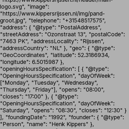
logo.svg", "image":
"https://www.kippersrijssen.nl/img/pand-
groot.jpg", "telephone": "+31548517575",
"address": { "@type": "PostalAddress",
"streetAddress": "Ozonstraat 13", "postalCode":
"7463 PK", "addressLocality": "Rijssen",
"addressCountry": "NL" }, "geo": { "@type":
"GeoCoordinates", "latitude": 52.3186934,
"longitude": 6.5015987 },
"openingHoursSpecification": [ { "@type":
"OpeningHoursSpecification", "dayOfWeek":
["Monday", "Tuesday", "Wednesday",
"Thursday", "Friday"], "opens": "08:00",
"closes": "17:00" }, { "@type":
"OpeningHoursSpecification", "dayOfWeek":
"Saturday", "opens": "08:30", "closes": "12:30" }
], "foundingDate": "1992", "founder": { "@type":
"Person", "name": "Henk Kippers" },