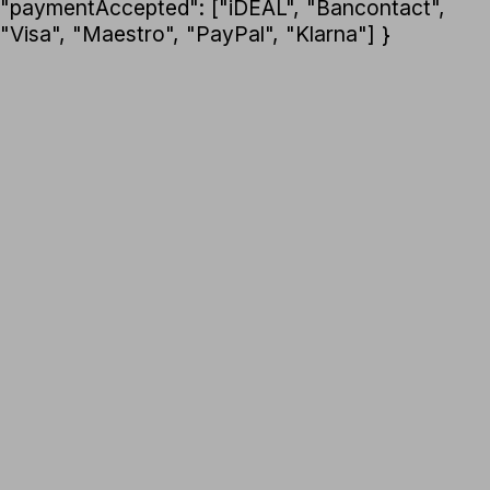
"paymentAccepted": ["iDEAL", "Bancontact",
"Visa", "Maestro", "PayPal", "Klarna"] }