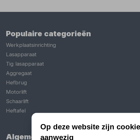
Populaire categorieën
Werkplaatsinrichting
Lasapparaat
Tig lasapparaat
Aggregaat
Hefbrug
Motorlift
Schaarlift
Heftafel
Op deze website zijn cooki
Algemeen
aanwezig