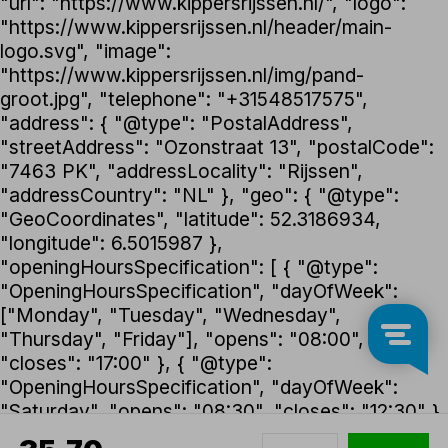
"url": "https://www.kippersrijssen.nl/", "logo":
"https://www.kippersrijssen.nl/header/main-
logo.svg", "image":
"https://www.kippersrijssen.nl/img/pand-
groot.jpg", "telephone": "+31548517575",
"address": { "@type": "PostalAddress",
"streetAddress": "Ozonstraat 13", "postalCode":
"7463 PK", "addressLocality": "Rijssen",
"addressCountry": "NL" }, "geo": { "@type":
"GeoCoordinates", "latitude": 52.3186934,
"longitude": 6.5015987 },
"openingHoursSpecification": [ { "@type":
"OpeningHoursSpecification", "dayOfWeek":
["Monday", "Tuesday", "Wednesday",
"Thursday", "Friday"], "opens": "08:00",
"closes": "17:00" }, { "@type":
"OpeningHoursSpecification", "dayOfWeek":
"Saturday", "opens": "08:30", "closes": "12:30" }
], "foundingDate": "1992", "founder": { "@type":