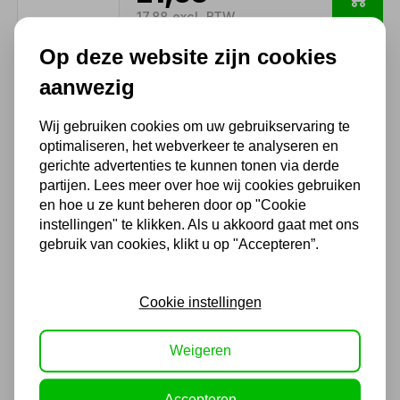
17,88 excl. BTW
Op deze website zijn cookies
aanwezig
TOPEX Koffer 22-2
Wij gebruiken cookies om uw gebruikservaring te
27,70
optimaliseren, het webverkeer te analyseren en
22,89 excl. BTW
gerichte advertenties te kunnen tonen via derde
partijen. Lees meer over hoe wij cookies gebruiken
en hoe u ze kunt beheren door op "Cookie
instellingen" te klikken. Als u akkoord gaat met ons
Mannesmann 215-delige
gebruik van cookies, klikt u op "Accepteren”.
Doppenset - 1/4, 3/8 en 1/2
98430
145,20
Cookie instellingen
120,00 excl. BTW
Weigeren
Accepteren