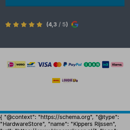
(4,3
/ 5
)
{ "@context": "https://schema.org", "@type":
"HardwareStore", "name": "Kippers Rijssen",