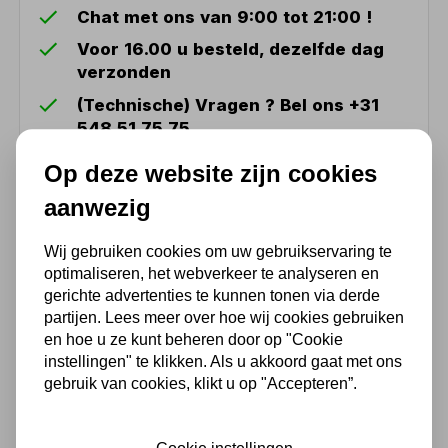
Chat met ons van 9:00 tot 21:00 !
Voor 16.00 u besteld, dezelfde dag
verzonden
(Technische) Vragen ? Bel ons +31
548 51 75 75
1.500 m2 winkel in Rijssen !
Op deze website zijn cookies
Twents familiebedrijf sinds 1992 !
aanwezig
Wij gebruiken cookies om uw gebruikservaring te
Ook handig
optimaliseren, het webverkeer te analyseren en
gerichte advertenties te kunnen tonen via derde
Gereedschapskoffer
partijen. Lees meer over hoe wij cookies gebruiken
Mannesmann 133 delig
en hoe u ze kunt beheren door op "Cookie
29079
instellingen" te klikken. Als u akkoord gaat met ons
gebruik van cookies, klikt u op "Accepteren”.
149,99
123,96 excl. BTW