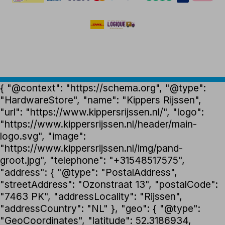
{ "@context": "https://schema.org", "@type":
"HardwareStore", "name": "Kippers Rijssen",
"url": "https://www.kippersrijssen.nl/", "logo":
"https://www.kippersrijssen.nl/header/main-
logo.svg", "image":
"https://www.kippersrijssen.nl/img/pand-
groot.jpg", "telephone": "+31548517575",
"address": { "@type": "PostalAddress",
"streetAddress": "Ozonstraat 13", "postalCode":
"7463 PK", "addressLocality": "Rijssen",
"addressCountry": "NL" }, "geo": { "@type":
"GeoCoordinates", "latitude": 52.3186934,