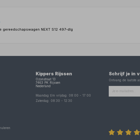
o
de gereedschapswagen NEXT S12 497-dlg
Kippers Rijssen
Schrijf je in
Ozonstraat 13
Ontvang de laatste ac
7463 PK
Rijssen
Nederland
Maandag t/m vrijdag:
08:00
-
17:00
Zaterdag:
08:30
-
12:30
nuleren