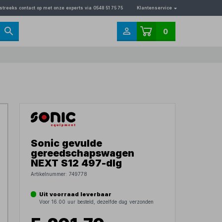
streeks contact op met onze experts via 0548 51 75 75
Klantenservice
0
Sonic gevulde
gereedschapswagen
NEXT S12 497-dlg
Artikelnummer:
749778
Uit voorraad leverbaar
Voor 16.00 uur besteld, dezelfde dag verzonden