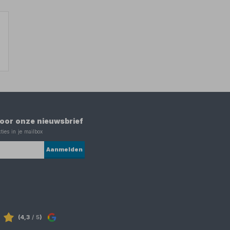
 voor onze nieuwsbrief
ties in je mailbox
Aanmelden
(4,3
/ 5
)