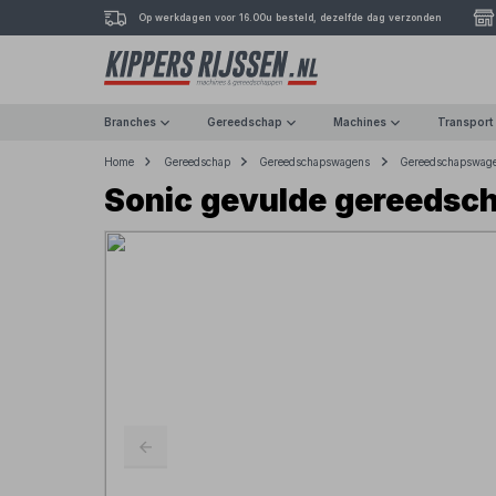
Op werkdagen voor 16.00u besteld, dezelfde dag verzonden
Branches
Gereedschap
Machines
Transport
Home
Gereedschap
Gereedschapswagens
Gereedschapswag
Sonic gevulde gereedsc