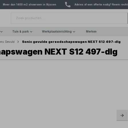
Meer dan 1400 m2 showroom in Rijssen
Advies of een offerte nodig? Neem recht
Tuin & park
Werkplaatsinrichting
Merken
Sonic gevulde gereedschapswagen NEXT S12 497-dlg
ens Gevuld
hapswagen NEXT S12 497-dlg