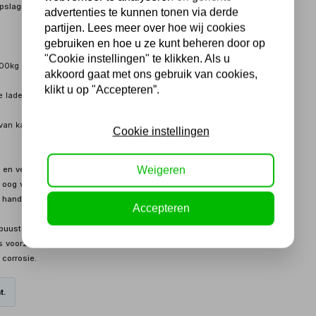
opslagruimtes in de werkplaats.
advertenties te kunnen tonen via derde
partijen. Lees meer over hoe wij cookies
gebruiken en hoe u ze kunt beheren door op
"Cookie instellingen" te klikken. Als u
300kg
akkoord gaat met ons gebruik van cookies,
klikt u op "Accepteren”.
 ladegeleiders
van kantelen
Cookie instellingen
Weigeren
n veelzijdige opslagoplossing voor professionele monteurs en
g voor detail en biedt een scala aan functies die het
handbereik te houden.
Accepteren
uuste constructie met een duurzaam stalen frame, waardoor hij
is voorzien van een poedercoatingafwerking die niet alleen zorgt
 corrosie.
t.