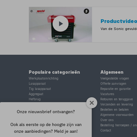
Productvide
Van de Sonic gevul
Populaire categorieën
Algemeen
Werkplaatsinrichting
Veelgestelde vragen
Lasapparaat
Offerte aanvragen
Tig lasapparaat
Reparatie en garantie
Aggregaat
Vacatures
Hefbrug
Retouren en teruggave
Motorlift
Verzenden en levering
Schaarlift
Bestellen en betalen
Onze nieuwsbrief ontvangen?
Heftafel
Algemene voorwaarden
Over ons
Ook als eerste op de hoogte zijn van
Bestelling herroepen / an
onze aanbiedingen? Meld je aan!
Contact