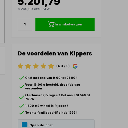
5.201,79
4.299,00 excl. BTW
In winkelwagen
De voordelen van Kippers
(4,3
/ 5
)
Chat met ons van 9:00 tot 21:00 !
Voor 16.00 u besteld, dezelfde dag
verzonden
(Technische) Vragen ? Bel ons +31 548 51
75 75
1.500 m2 winkel in Rijssen !
Twents familiebedrijf sinds 1992 !
Open de chat