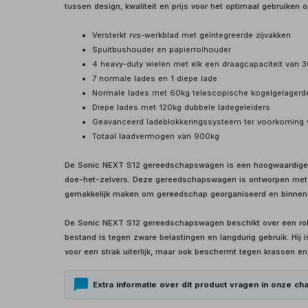
tussen design, kwaliteit en prijs voor het optimaal gebruiken 
Versterkt rvs-werkblad met geïntegreerde zijvakken
Spuitbushouder en papierrolhouder
4 heavy-duty wielen met elk een draagcapaciteit van 
7 normale lades en 1 diepe lade
Normale lades met 60kg telescopische kogelgelagerde
Diepe lades met 120kg dubbele ladegeleiders
Geavanceerd ladeblokkeringssysteem ter voorkoming 
Totaal laadvermogen van 900kg
De Sonic NEXT S12 gereedschapswagen is een hoogwaardige e
doe-het-zelvers. Deze gereedschapswagen is ontworpen met oo
gemakkelijk maken om gereedschap georganiseerd en binnen 
De Sonic NEXT S12 gereedschapswagen beschikt over een rob
bestand is tegen zware belastingen en langdurig gebruik. Hij 
voor een strak uiterlijk, maar ook beschermt tegen krassen en
Extra informatie over dit product vragen in onze cha