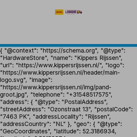
{ "@context": "https://schema.org", "@type":
"HardwareStore", "name": "Kippers Rijssen",
"url": "https://www.kippersrijssen.nl/", "logo":
"https://www.kippersrijssen.nl/header/main-
logo.svg", "image":
"https://www.kippersrijssen.nl/img/pand-
groot.jpg", "telephone": "+31548517575",
"address": { "@type": "PostalAddress",
"streetAddress": "Ozonstraat 13", "postalCode":
"7463 PK", "addressLocality": "Rijssen",
"addressCountry": "NL" }, "geo": { "@type":
"GeoCoordinates", "latitude": 52.3186934,